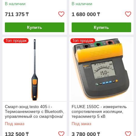
зондом 0614 1635
В наличии
В наличии
711 375
1 680 000
₸
₸
Купить
Купить
Топ продаж
Топ продаж
Смарт-зонд testo 405 i -
FLUKE 1550C - измеритель
Термоанемометр с Bluetooth,
сопротивления изоляции,
управляемый со смартфона/
тераомметр 5 кВ
планшета
Под заказ
Под заказ
132 500
3 780 000
₸
₸