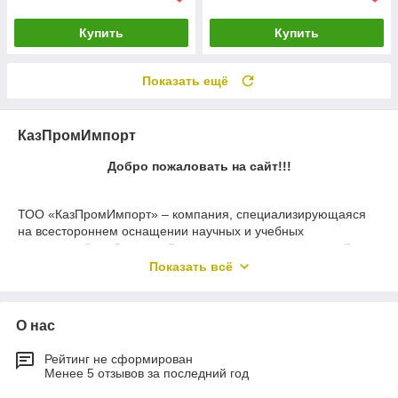
Купить
Купить
Показать ещё
КазПромИмпорт
Добро пожаловать на сайт!!!
ТОО «КазПромИмпорт» – компания, специализирующаяся
на всестороннем оснащении научных и учебных
организаций, лабораторий промышленных предприятий и
служб экологического мониторинга.
Показать всё
Наша компания давно и плодотворно сотрудничает с
крупнейшими российскими и мировыми производителями
О нас
лабораторного оборудования и приборов на территории
Российской федерации и Европы. За несколько лет
Рейтинг не сформирован
лабораторное оборудование зарекомендовало себя на
Менее 5 отзывов за последний год
рынке в Казахстане как профессиональное и качественное