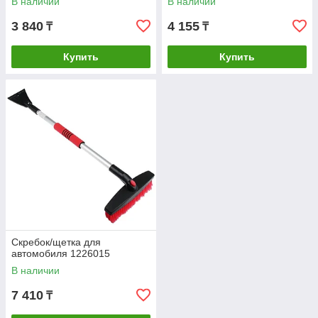
В наличии
В наличии
3 840
4 155
₸
₸
Купить
Купить
Cкребок/щетка для
автомобиля 1226015
В наличии
7 410
₸