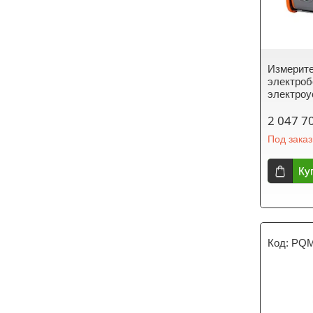
Измерите
электроб
электроу
2 047 7
Под заказ
Ку
PQM