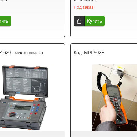
Под заказ
пить
Купить
-620 - микроомметр
MPI-502F