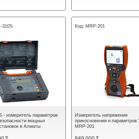
-310S
MRP-201
 - измеритель параметров
Измеритель напряжения
безопасности мощных
прикосновения и параметров
становок в Алматы
MRP-201
00 ₸
849 000 ₸