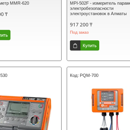
метр MMR-620
MPI-502F - измеритель парам
электробезопасности
00 ₸
электроустановок в Алматы
917 200 ₸
Под заказ
пить
Купить
-530
PQM-700