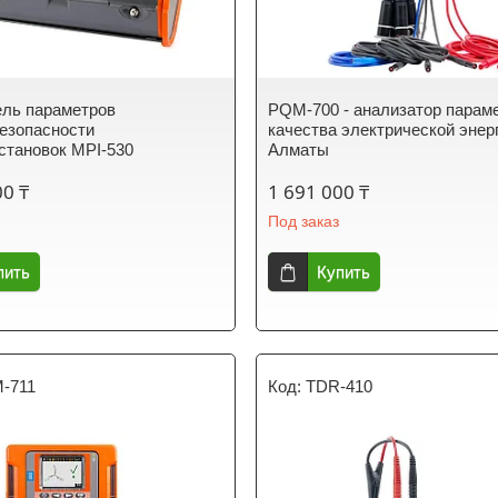
ль параметров
PQM-700 - анализатор парам
езопасности
качества электрической энер
становок MPI-530
Алматы
00 ₸
1 691 000 ₸
Под заказ
пить
Купить
-711
TDR-410