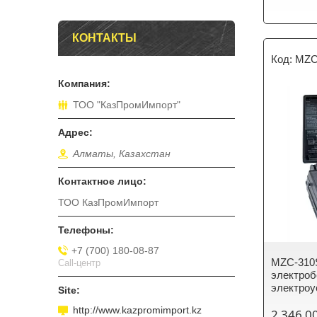
КОНТАКТЫ
MZC
ТОО "КазПромИмпорт"
Алматы, Казахстан
ТОО КазПромИмпорт
+7 (700) 180-08-87
MZC-310S
Call-центр
электро
электроу
http://www.kazpromimport.kz
2 346 0