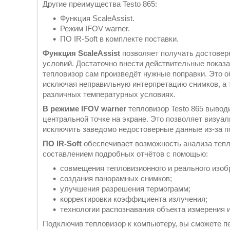
Другие преимущества Testo 865:
Функция ScaleAssist.
Режим IFOV warner.
ПО IR-Soft в комплекте поставки.
Функция ScaleAssist
позволяет получать достовер
условий. Достаточно внести действительные показа
тепловизор сам произведёт нужные поправки. Это 
исключая неправильную интерпретацию снимков, а 
различных температурных условиях.
В режиме IFOV warner
тепловизор Testo 865 вывод
центральной точке на экране. Это позволяет визуал
исключить заведомо недостоверные данные из-за по
ПО IR-Soft
обеспечивает возможность анализа тепл
составлением подробных отчётов с помощью:
совмещения тепловизионного и реального изоб
создания панорамных снимков;
улучшения разрешения термограмм;
корректировки коэффициента излучения;
технологии распознавания объекта измерения и 
Подключив тепловизор к компьютеру, вы сможете пе