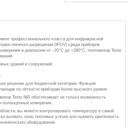
умент профессионального класса для инфракрасной
транственного разрешения (IFOV) среди приборов
змерения в диапазоне от –20°С до +280°С, тепловизор Testo
ваний:
овых зданий и сооружений;
.
шее решение для бюджетной категории. Функция
упающие по чёткости приборам более высокого уровня.
овизор Testo 865 обеспечивает не только возможность
 и полноценные измерения.
бласти, вы можете контролировать температуру в самой
гко выявить зоны тепловых утечек или оценить критичность
еханического оборудования.