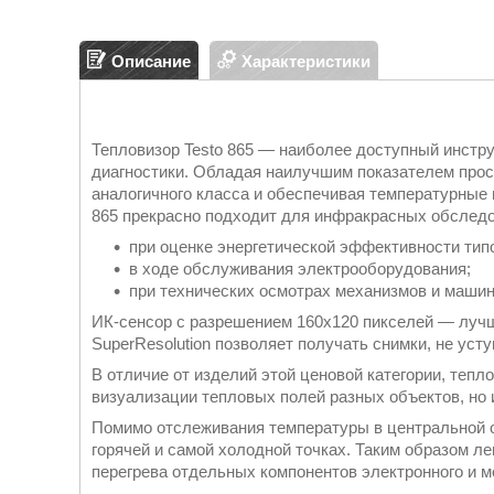
Описание
Характеристики
Тепловизор Testo 865 — наиболее доступный инстр
диагностики. Обладая наилучшим показателем прос
аналогичного класса и обеспечивая температурные и
865 прекрасно подходит для инфракрасных обследо
при оценке энергетической эффективности тип
в ходе обслуживания электрооборудования;
при технических осмотрах механизмов и машин
ИК-сенсор с разрешением 160x120 пикселей — луч
SuperResolution позволяет получать снимки, не уст
В отличие от изделий этой ценовой категории, тепл
визуализации тепловых полей разных объектов, но
Помимо отслеживания температуры в центральной о
горячей и самой холодной точках. Таким образом ле
перегрева отдельных компонентов электронного и м