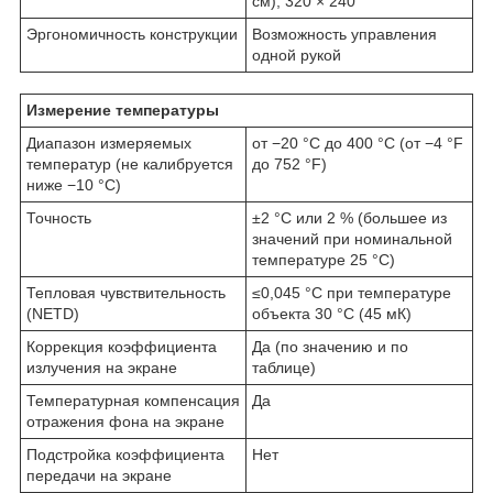
см), 320 × 240
Эргономичность конструкции
Возможность управления
одной рукой
Измерение температуры
Диапазон измеряемых
от −20 °C до 400 °C (от −4 °F
температур (не калибруется
до 752 °F)
ниже −10 °C)
Точность
±2 °C или 2 % (большее из
значений при номинальной
температуре 25 °C)
Тепловая чувствительность
≤0,045 °C при температуре
(NETD)
объекта 30 °C (45 мК)
Коррекция коэффициента
Да (по значению и по
излучения на экране
таблице)
Температурная компенсация
Да
отражения фона на экране
Подстройка коэффициента
Нет
передачи на экране