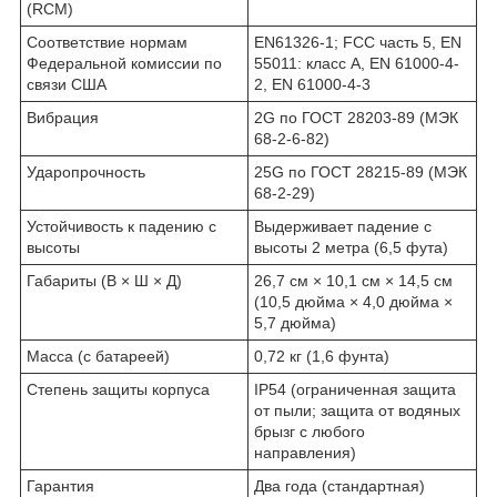
(RCM)
Соответствие нормам
EN61326-1; FCC часть 5, EN
Федеральной комиссии по
55011: класс A, EN 61000-4-
связи США
2, EN 61000-4-3
Вибрация
2G по ГОСТ 28203-89 (МЭК
68-2-6-82)
Ударопрочность
25G по ГОСТ 28215-89 (МЭК
68-2-29)
Устойчивость к падению с
Выдерживает падение с
высоты
высоты 2 метра (6,5 фута)
Габариты (В × Ш × Д)
26,7 см × 10,1 см × 14,5 см
(10,5 дюйма × 4,0 дюйма ×
5,7 дюйма)
Масса (с батареей)
0,72 кг (1,6 фунта)
Степень защиты корпуса
IP54 (ограниченная защита
от пыли; защита от водяных
брызг с любого
направления)
Гарантия
Два года (стандартная)