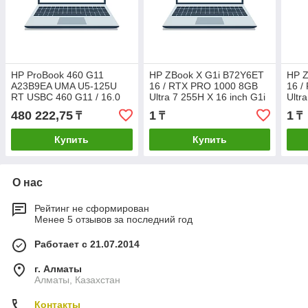
HP ProBook 460 G11
HP ZBook X G1i B72Y6ET
HP 
A23B9EA UMA U5-125U
16 / RTX PRO 1000 8GB
16 /
RT USBC 460 G11 / 16.0
Ultra 7 255H X 16 inch G1i
Ultr
WUXGA UWVA 300 5MP IR
/ 1TB PCIe-4x4 2280 NVMe
16 i
480 222,75
1
1
₸
₸
₸
bnt Panel / 16GB (1x16GB)
TLC / 32GB
NVMe
Купить
Купить
О нас
Рейтинг не сформирован
Менее 5 отзывов за последний год
Работает с 21.07.2014
г. Алматы
Алматы, Казахстан
Контакты