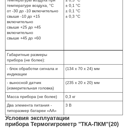
температуры воздуха при
± 0,3 °С
температуре воздуха, °С
± 0,1 °С
от -30 до -10 включительно
± 0,1 °С
свыше -10 до +15
± 0,3 °С
включительно
свыше +25 до +45
включительно
свыше +45 до +60
Габаритные размеры
прибора (не более):
- блок обработки сигнала и
(134 х 70 х 24) мм
индикации
- выносной датчик
(235 х 20 х 20) мм
(измерительная головка)
Масса прибора (не более)
0,3 кг
Два элемента питания -
3 В
типоразмер батареи «АА»
Условия эксплуатации
прибора Термогигрометр "ТКА-ПКМ"(20)