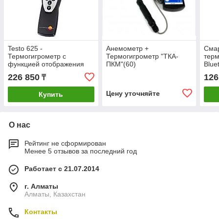
Testo 625 -
Анемометр +
Смар
Термогигрометр с
Термогигрометр "ТКА-
терм
функцией отображения
ПКМ"(60)
Blue
давления
со 
226 850
126
₸
Цену уточняйте
Купить
О нас
Рейтинг не сформирован
Менее 5 отзывов за последний год
Работает с 21.07.2014
г. Алматы
Алматы, Казахстан
Контакты