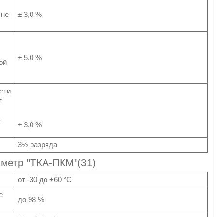
(не
± 3,0 %
± 5,0 %
ой
сти
т
е
± 3,0 %
3½ разряда
метр "ТКА-ПКМ"(31)
от -30 до +60 °С
е
до 98 %