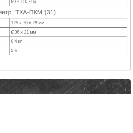
80 ÷ 110 кПа
етр "ТКА-ПКМ"(31)
125 х 70 х 28 мм
Ø36 х 21 мм
0,4 кг
9 В