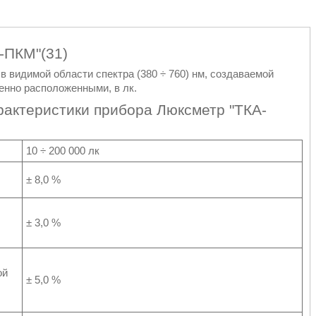
-ПКМ"(31)
 видимой области спектра (380 ÷ 760) нм, создаваемой
енно расположенными, в лк.
рактеристики прибора Люксметр "ТКА-
10 ÷ 200 000 лк
± 8,0 %
± 3,0 %
ой
± 5,0 %