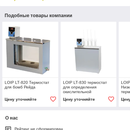
Подобные товары компании
LOIP LT-820 Термостат
LOIP LT-830 термостат
LOIP
для бомб Рейда
для определения
Низ
окислительной
терм
стабильности
опре
Цену уточняйте
Цену уточняйте
Цен
О нас
Рейтинг не сформирован