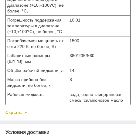
диапазоне (+10;+100?С), не
более, °С,
Погрешность поддержания
±0,01
температуры в диапазоне
(+10;+100?С), не более, °С
Потребляемая мощность от
1500
сети 220 В, не более, Вт
Габаритные размеры
380*235*560
(Ш*Г*В), мм
Объём рабочей жидкости, л
14
Масса прибора без
8
жидкости, не более, кг
Рабочая жидкость
вода, водно-глицериновая
смесь, силиконовое масло
Скрыть
Условия доставки