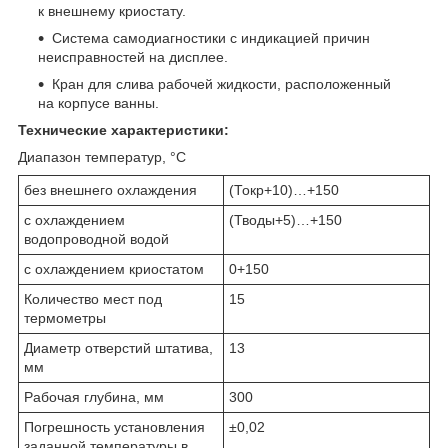
к внешнему криостату.
Система самодиагностики с индикацией причин
неисправностей на дисплее.
Кран для слива рабочей жидкости, расположенный
на корпусе ванны.
Технические характеристики:
Диапазон температур, °С
без внешнего охлаждения
(Токр+10)…+150
с охлаждением
(Тводы+5)…+150
водопроводной водой
с охлаждением криостатом
0+150
Количество мест под
15
термометры
Диаметр отверстий штатива,
13
мм
Рабочая глубина, мм
300
Погрешность установления
±0,02
заданной температуры в