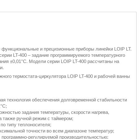
 функциональные и прецизионные приборы линейки LOIP LT.
ерии LT-400 – задание программируемого температурного
ния ±0,01°С. Модели серии LOIP LT-400 рассчитаны на
и.
жного термостата-циркулятора LOIP LT-400 и рабочей ванны
ая технология обеспечения долговременной стабильности
°С;
ожностью задания температуры, скорости нагрева,
а также ручной режим с таймером;
по типу теплоносителя;
ксимальной точности во всем диапазоне температур;
 программно-регулируемой производительностью;