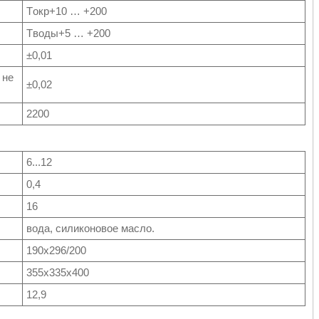
Tокр+10 … +200
Tводы+5 … +200
±0,01
 не
±0,02
2200
6...12
0,4
16
вода, силиконовое масло.
190х296/200
355х335х400
12,9