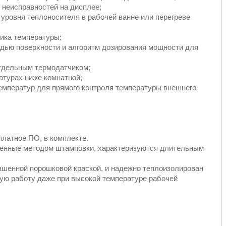
 неисправностей на дисплее;
 уровня теплоносителя в рабочей ванне или перегреве
чика температуры;
дью поверхности и алгоритм дозирования мощности для
отдельным термодатчиком;
турах ниже комнатной;
емператур для прямого контроля температуры внешнего
латное ПО, в комплекте.
ненные методом штамповки, характеризуются длительным
ашенной порошковой краской, и надежно теплоизолирован
ную работу даже при высокой температуре рабочей