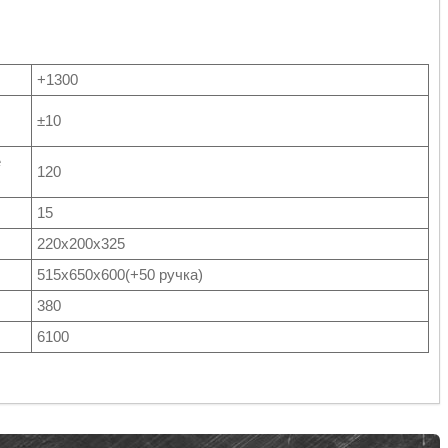
+1300
±10
е
120
15
220х200х325
515х650х600(+50 ручка)
380
6100