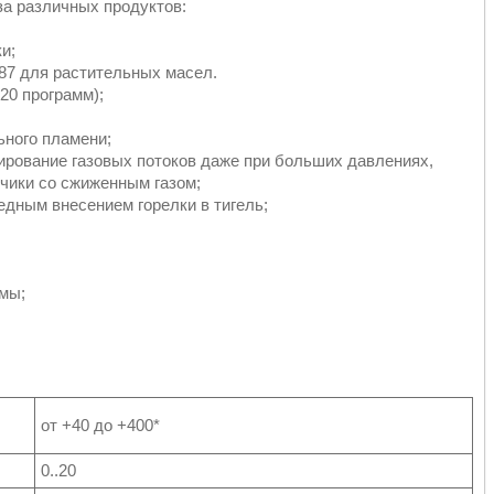
а различных продуктов:
и;
87 для растительных масел.
20 программ);
ного пламени;
ирование газовых потоков даже при больших давлениях,
чики со сжиженным газом;
дным внесением горелки в тигель;
мы;
от +40 до +400*
0..20