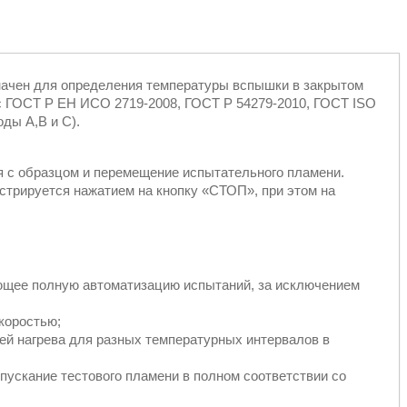
ачен для определения температуры вспышки в закрытом
 с ГОСТ Р ЕН ИСО 2719-2008, ГОСТ Р 54279-2010, ГОСТ ISO
оды А,В и С).
я с образцом и перемещение испытательного пламени.
стрируется нажатием на кнопку «СТОП», при этом на
щее полную автоматизацию испытаний, за исключением
коростью;
ей нагрева для разных температурных интервалов в
ускание тестового пламени в полном соответствии со