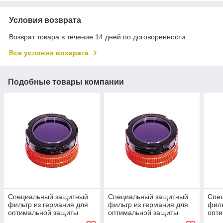
Условия возврата
Возврат товара в течение 14 дней по договоренности
Все условия возврата
Подобные товары компании
Специальный защитный
Специальный защитный
Спе
фильтр из германия для
фильтр из германия для
филь
оптимальной защиты
оптимальной защиты
опт
объектива от пыли и
объектива от пыли и
объе