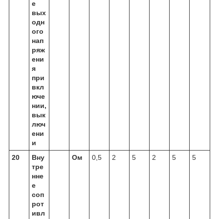
е
вых
одн
ого
нап
ряж
ени
я
при
вкл
юче
нии,
вык
люч
ени
и
20
Вну
Ом
0,5
2
5
2
5
5
тре
нне
е
соп
рот
ивл