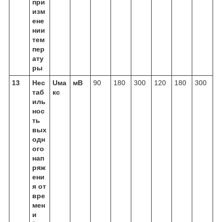
при
изм
ене
нии
тем
пер
ату
ры
13
Нес
Uма
мВ
90
180
300
120
180
300
таб
кс
иль
нос
ть
вых
одн
ого
нап
ряж
ени
я от
вре
мен
и