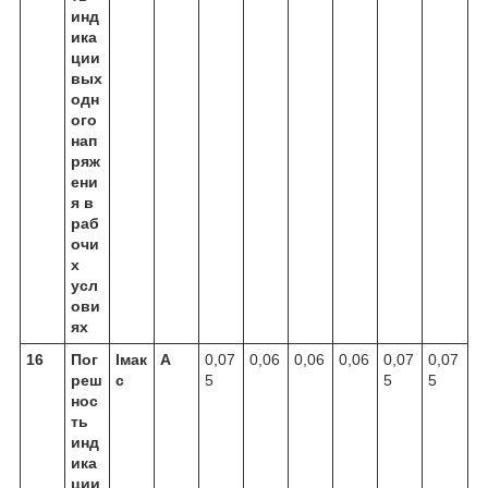
инд
ика
ции
вых
одн
ого
нап
ряж
ени
я в
раб
очи
х
усл
ови
ях
16
Пог
Iмак
А
0,07
0,06
0,06
0,06
0,07
0,07
реш
с
5
5
5
нос
ть
инд
ика
ции