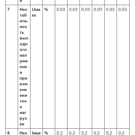
и
7
Нес
Uма
%
0,03
0,03
0,03
0,03
0,03
0,03
таб
кс
иль
нос
ть
вых
одн
ого
нап
ряж
ени
я
при
изм
ене
нии
ток
а
наг
руз
ки
8
Нес
Iмак
%
0,2
0,2
0,2
0,2
0,2
0,2