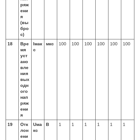
ряж
ени
я
(вы
бро
с)
18
Вре
Iмак
мкс
100
100
100
100
100
100
мя
с
уст
ано
вле
ния
вых
одн
ого
нап
ряж
ени
я
19
Отк
Uма
В
1
1
1
1
1
1
лон
кс
ени