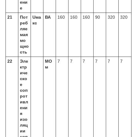
ени
е
21
Пот
Uма
ВА
160
160
160
90
320
320
реб
кс
ляе
мая
мо
щно
сть
22
Эле
МО
7
7
7
7
7
7
ктр
м
иче
ско
е
соп
рот
ивл
ени
я
изо
ляц
ии
цеп