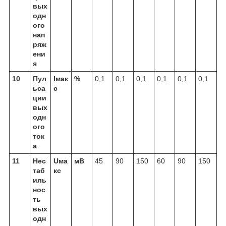
вых
одн
ого
нап
ряж
ени
я
10
Пул
Iмак
%
0,1
0,1
0,1
0,1
0,1
0,1
ьса
с
ции
вых
одн
ого
ток
а
11
Нес
Uма
мВ
45
90
150
60
90
150
таб
кс
иль
нос
ть
вых
одн