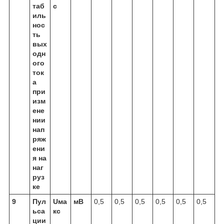
таб
с
иль
нос
ть
вых
одн
ого
ток
а
при
изм
ене
нии
нап
ряж
ени
я на
наг
руз
ке
9
Пул
Uма
мВ
0,5
0,5
0,5
0,5
0,5
0,5
ьса
кс
ции