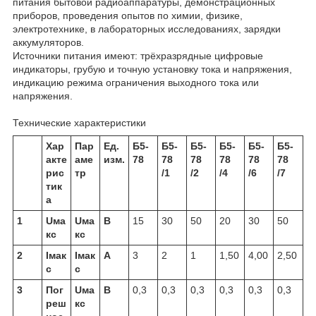
питания бытовой радиоаппаратуры, демонстрационных
приборов, проведения опытов по химии, физике,
электротехнике, в лабораторных исследованиях, зарядки
аккумуляторов.
Источники питания имеют: трёхразрядные цифровые
индикаторы, грубую и точную установку тока и напряжения,
индикацию режима ограничения выходного тока или
напряжения.
Технические характеристики
Хар
Пар
Ед.
Б5-
Б5-
Б5-
Б5-
Б5-
Б5-
акте
аме
изм.
78
78
78
78
78
78
рис
тр
/1
/2
/4
/6
/7
тик
а
1
Uма
Uма
В
15
30
50
20
30
50
кс
кс
2
Iмак
Iмак
А
3
2
1
1,50
4,00
2,50
с
с
3
Пог
Uма
В
0,3
0,3
0,3
0,3
0,3
0,3
реш
кс