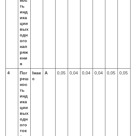
нос
ть
инд
ика
ции
вых
одн
ого
нап
ряж
ени
я
4
Пог
Iмак
А
0,05
0,04
0,04
0,04
0,05
0,05
реш
с
нос
ть
инд
ика
ции
вых
одн
ого
ток