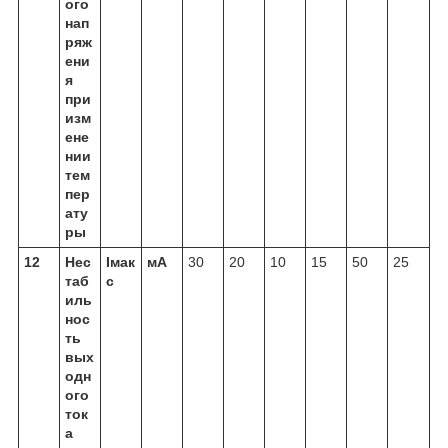
ого
нап
ряж
ени
я
при
изм
ене
нии
тем
пер
ату
ры
12
Нес
Iмак
мА
30
20
10
15
50
25
таб
с
иль
нос
ть
вых
одн
ого
ток
а