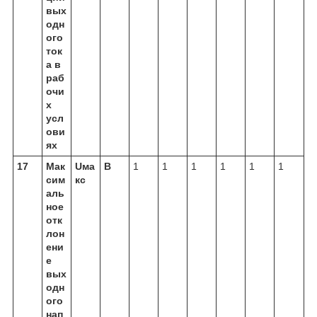
вых
одн
ого
ток
а в
раб
очи
х
усл
ови
ях
17
Мак
Uма
В
1
1
1
1
1
1
сим
кс
аль
ное
отк
лон
ени
е
вых
одн
ого
нап