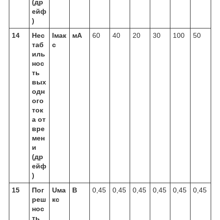
(др
ейф
)
14
Нес
Iмак
мА
60
40
20
30
100
50
таб
с
иль
нос
ть
вых
одн
ого
ток
а от
вре
мен
и
(др
ейф
)
15
Пог
Uма
В
0,45
0,45
0,45
0,45
0,45
0,45
реш
кс
нос
ть