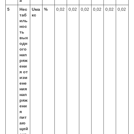
а
5
Нес
Uма
%
0,02
0,02
0,02
0,02
0,02
0,02
таб
кс
иль
нос
ть
вых
одн
ого
нап
ряж
ени
я от
изм
ене
ния
нап
ряж
ени
я
пит
аю
щей