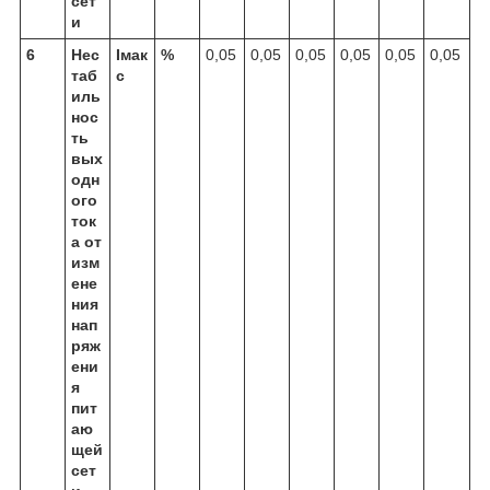
сет
и
6
Нес
Iмак
%
0,05
0,05
0,05
0,05
0,05
0,05
таб
с
иль
нос
ть
вых
одн
ого
ток
а от
изм
ене
ния
нап
ряж
ени
я
пит
аю
щей
сет