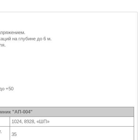
апряжением.
ций на глубине до 6 м.
ля.
до +50
мник "АП-004"
1024, 8928, «ШП»
,
35