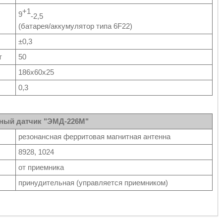
+1
9
-2,5
(батарея/аккумулятор типа 6F22)
±0,3
т
50
186х60х25
0,3
ный датчик "ЭМД-226М"
резонансная ферритовая магнитная антенна
8928, 1024
от приемника
принудительная (управляется приемником)