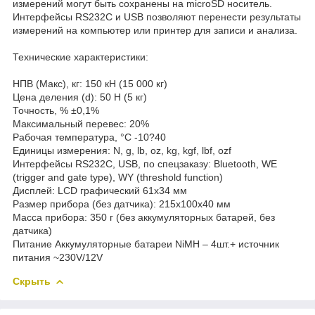
измерений могут быть сохранены на microSD носитель.
Интерфейсы RS232C и USB позволяют перенести результаты
измерений на компьютер или принтер для записи и анализа.
Технические характеристики:
НПВ (Макс), кг: 150 кН (15 000 кг)
Цена деления (d): 50 Н (5 кг)
Точность, % ±0,1%
Максимальный перевес: 20%
Рабочая температура, °C -10?40
Единицы измерения: N, g, lb, oz, kg, kgf, lbf, ozf
Интерфейсы RS232C, USB, по спецзаказу: Bluetooth, WE
(trigger and gate type), WY (threshold function)
Дисплей: LCD графический 61x34 мм
Размер прибора (без датчика): 215x100x40 мм
Масса прибора: 350 г (без аккумуляторных батарей, без
датчика)
Питание Аккумуляторные батареи NiMH – 4шт.+ источник
питания ~230V/12V
Скрыть