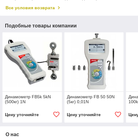
Все условия возврата
Подобные товары компании
Динамометр FB5k 5kN
Динамометр FB 50 50N
Дин
(500кг) 1N
(5кг) 0,01N
100k
Цену уточняйте
Цену уточняйте
Цен
О нас