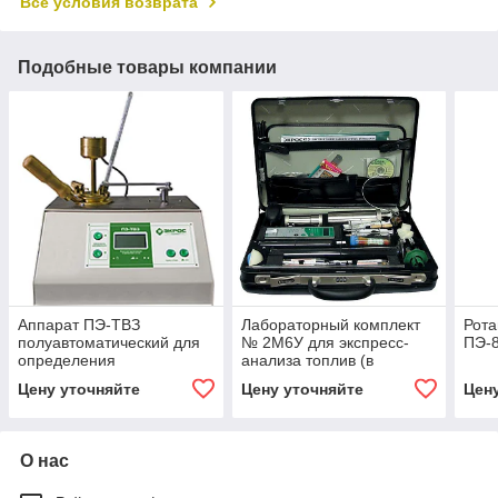
Все условия возврата
Подобные товары компании
Аппарат ПЭ-ТВЗ
Лабораторный комплект
Рота
полуавтоматический для
№ 2М6У для экспресс-
ПЭ-
определения
анализа топлив (в
температуры вспышки в
комплект входит
Цену уточняйте
Цену уточняйте
Цен
закрытом тигле
Октанометр ПЭ-7300)
О нас