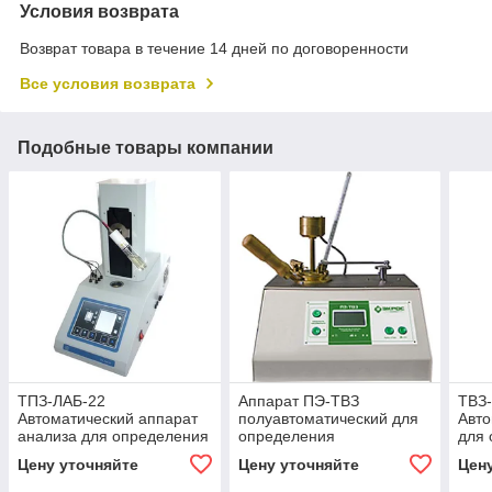
Условия возврата
Возврат товара в течение 14 дней по договоренности
Все условия возврата
Подобные товары компании
ТПЗ-ЛАБ-22
Аппарат ПЭ-ТВЗ
ТВЗ
Автоматический аппарат
полуавтоматический для
Авто
анализа для определения
определения
для
температуры помутнения/
температуры вспышки в
темп
Цену уточняйте
Цену уточняйте
Цен
текучести/застывания
закрытом тигле
закр
нефтепро