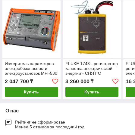
Измеритель параметров
FLUKE 1743 - регистратор
FLU
электробезопасности
качества электрической
реги
электроустановок MPI-530
энергии - СНЯТ С
элек
ПРОИЗВОДСТВА -
трех
2 047 700
3 260 000
16 
₸
₸
ЗАМЕНА FLUKE Fluke
Алм
1742/B/INTL в Алматы
Купить
Купить
О нас
Рейтинг не сформирован
Менее 5 отзывов за последний год