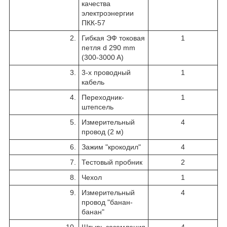
качества
электроэнергии
ПКК-57
2.
Гибкая ЭФ токовая
1
петля d 290 mm
(300-3000 A)
3.
3-х проводный
1
кабель
4.
Переходник-
1
штепсель
5.
Измерительный
4
провод (2 м)
6.
Зажим "крокодил"
4
7.
Тестовый пробник
2
8.
Чехол
1
9.
Измерительный
4
провод "банан-
банан"
10.
Штырь заземления
4