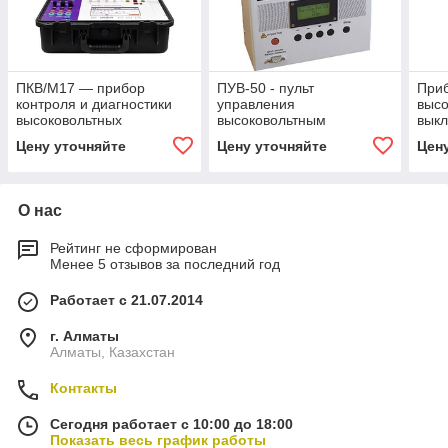
ПКВ/М17 — прибор
ПУВ-50 - пульт
Приб
контроля и диагностики
управления
высо
высоковольтных
высоковольтным
вык
выключателей
выключателем
стан
Цену уточняйте
Цену уточняйте
Цен
комп
О нас
Рейтинг не сформирован
Менее 5 отзывов за последний год
Работает с 21.07.2014
г. Алматы
Алматы, Казахстан
Контакты
Сегодня работает с 10:00 до 18:00
Показать весь график работы