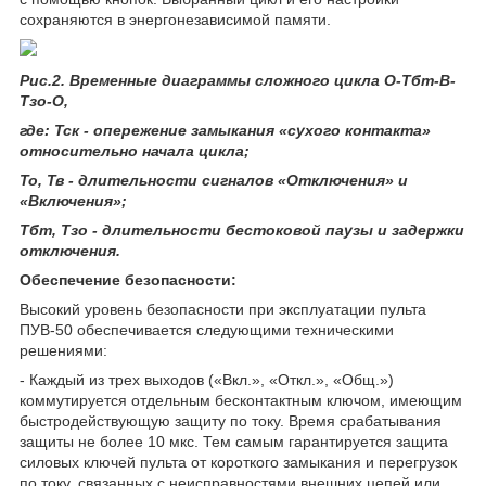
сохраняются в энергонезависимой памяти.
Рис.2. Временные диаграммы сложного цикла О-Тбт-В-
Тзо-О,
где: Тск - опережение замыкания «сухого контакта»
относительно начала цикла;
То, Тв - длительности сигналов «Отключения» и
«Включения»;
Тбт, Тзо - длительности бестоковой паузы и задержки
отключения.
Обеспечение безопасности:
Высокий уровень безопасности при эксплуатации пульта
ПУВ-50 обеспечивается следующими техническими
решениями:
- Каждый из трех выходов («Вкл.», «Откл.», «Общ.»)
коммутируется отдельным бесконтактным ключом, имеющим
быстродействующую защиту по току. Время срабатывания
защиты не более 10 мкс. Тем самым гарантируется защита
силовых ключей пульта от короткого замыкания и перегрузок
по току, связанных с неисправностями внешних цепей или