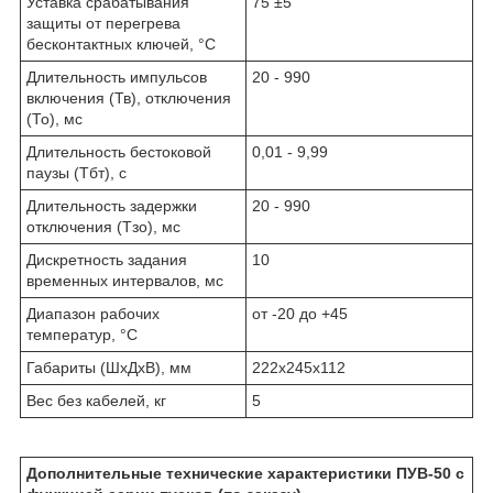
Уставка срабатывания
75 ±5
защиты от перегрева
бесконтактных ключей, °С
Длительность импульсов
20 - 990
включения (Тв), отключения
(То), мс
Длительность бестоковой
0,01 - 9,99
паузы (Тбт), с
Длительность задержки
20 - 990
отключения (Тзо), мс
Дискретность задания
10
временных интервалов, мс
Диапазон рабочих
от -20 до +45
температур, °С
Габариты (ШхДхВ), мм
222х245х112
Вес без кабелей, кг
5
Дополнительные технические характеристики ПУВ-50 с