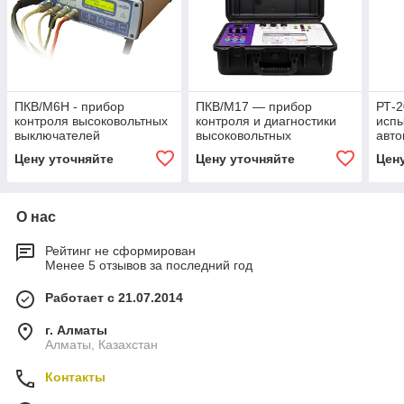
ПКВ/М6Н - прибор
ПКВ/М17 — прибор
РТ-2
контроля высоковольтных
контроля и диагностики
исп
выключателей
высоковольтных
авто
выключателей
вык
Цену уточняйте
Цену уточняйте
Цен
О нас
Рейтинг не сформирован
Менее 5 отзывов за последний год
Работает с 21.07.2014
г. Алматы
Алматы, Казахстан
Контакты