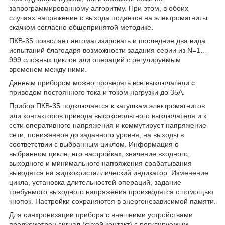
запрограммированному алгоритму. При этом, в обоих
случаях напряжение с выхода подается на электромагниты
скачком согласно общепринятой методике.
ПКВ-35 позволяет автоматизировать и последние два вида
испытаний благодаря возможности задания серии из N=1…
999 сложных циклов или операций с регулируемым
временем между ними.
Данным прибором можно проверять все выключатели с
приводом постоянного тока и током нагрузки до 35А.
Прибор ПКВ-35 подключается к катушкам электромагнитов
или контакторов привода высоковольтного выключателя и к
сети оперативного напряжения и коммутирует напряжение
сети, пониженное до заданного уровня, на выходы в
соответствии с выбранным циклом. Информация о
выбранном цикле, его настройках, значение входного,
выходного и минимального напряжения срабатывания
выводятся на жидкокристаллический индикатор. Изменение
цикла, установка длительностей операций, задание
требуемого выходного напряжения производятся с помощью
кнопок. Настройки сохраняются в энергонезависимой памяти.
Для синхронизации прибора с внешними устройствами
предусмотрен сигнал (сухой контакт) с регулируемым