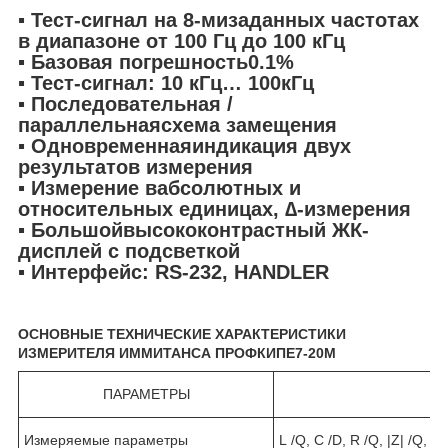
▪ Тест-сигнал на 8-мизаданных частотах
в диапазоне от 100 Гц до 100 кГц
▪ Базовая погрешность0.1%
▪ Тест-сигнал: 10 кГц… 100кГц
▪ Последовательная /
параллельнаясхема замещения
▪ Одновременнаяиндикация двух
результатов измерения
▪ Измерение вабсолютных и
относительных единицах, ∆-измерения
▪ Большойвысококонтрастный ЖК-
дисплей с подсветкой
▪ Интерфейс: RS-232, HANDLER
ОСНОВНЫЕ ТЕХНИЧЕСКИЕ ХАРАКТЕРИСТИКИ
ИЗМЕРИТЕЛЯ ИММИТАНСА ПРОФКИПЕ7-20М
ПАРАМЕТРЫ
Измеряемые параметры
L /Q, C /D, R /Q, |Z| /Q, C 