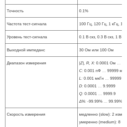
Точность
0.1%
Частота тест-сигнала
100 Гц, 120 Гц, 1 кГц, 10 
Уровень тест-сигнала
0.1 В скз, 0.3 В скз, 1 В ск
Выходной импеданс
30 Ом или 100 Ом
Диапазон измерения
|
Z
|,
R
,
X
:
0.0001 Ом … 99
C
:
0.001 пФ … 99999 мк
L
:
0.001 мкГн … 99999 Гн
D
:
0.0001 … 9.9999
Q
:
0.0001 … 9999.9
Δ%:
-99.99% … 99.99%
Скорость измерения
медленно (slow): 2 изм/с
умеренно (medium): 8 из