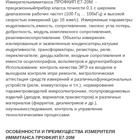
Измерительиммитанса ПРОФКИП Е7-20М -
прецизионныйприбор класса точности 0.1 с широким
диапазоном рабочих частот (100 Гц … 100кГц) и высокой
скоростью измерений (до 16 изм/с). Измеряемые параметры:
индуктивность,емкость, сопротивление, тангенс угла потерь,
добротность, модуль комплексного сопротивления,
реактивноесопротивление. Объекты измерения:
изолированные и заземленные конденсаторы,катушки
индуктивности, трансформаторы, резисторы, реле,
переключатели, диоды,кабели, входные сопротивления и
емкости осциллографов, вольтметров и другихприборов.
Использование: контроль качества ЭРЭ на входном и
выходном контроле ипри ремонте, метрологическая
аттестация средств измерений и различныхфункциональных
устройств (реле, коммутаторы и т.п.), нормирование
параметровизделий микроэлектроники, полупроводниковых
изделий (диодов, варикапов,транзисторов) и различных
материалов (ферритов, диэлектриков и др.),
научныеисследования, контроль и управление
технологическими процессами.
ОСОБЕННОСТИ И ПРЕИМУЩЕСТВА ИЗМЕРИТЕЛЯ
ИММИТАНСА ПРОФКИП Е7-20М