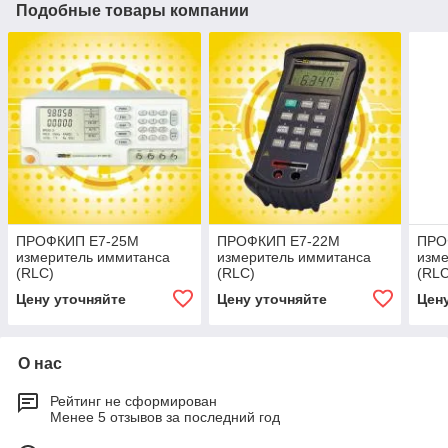
Подобные товары компании
ПРОФКИП Е7-25М
ПРОФКИП Е7-22М
ПРО
измеритель иммитанса
измеритель иммитанса
изм
(RLC)
(RLC)
(RLC
Цену уточняйте
Цену уточняйте
Цен
О нас
Рейтинг не сформирован
Менее 5 отзывов за последний год