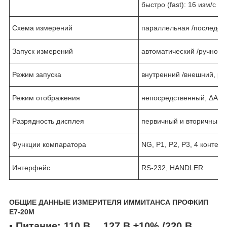
быстро (fast): 16 изм/с
Схема измерений
параллельная /последов
Запуск измерений
автоматический /ручной
Режим запуска
внутренний /внешний, ру
Режим отображения
непосредственный, ΔABS
Разрядность дисплея
первичный и вторичный: 
Функции компаратора
NG, P1, P2, P3, 4 контей
Интерфейс
RS-232, HANDLER
ОБЩИЕ ДАННЫЕ ИЗМЕРИТЕЛЯ ИММИТАНСА ПРОФКИП
Е7-20М
▪ Питание: 110 В …127 В ±10% /220 В …