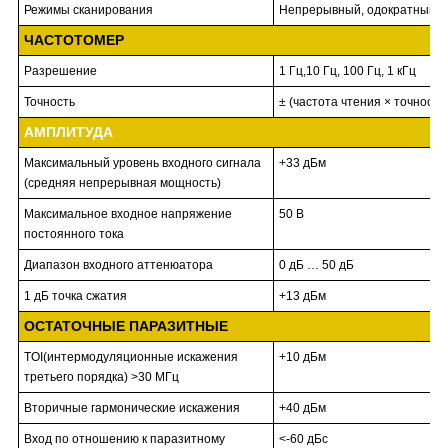
Режимы сканирования
Непрерывный, одократный
ЧАСТОТОМЕР
Разрешение
1 Гц,10 Гц, 100 Гц, 1 кГц
Точность
± (частота чтения × точност
АМПЛИТУДА
Максимальный уровень входного сигнала
+33 дБм
(средняя непрерывная мощность)
Максимальное входное напряжение
50 В
постоянного тока
Диапазон входного аттенюатора
0 дБ … 50 дБ
1 дБ точка сжатия
+13 дБм
ОСТАТОЧНЫЕ ПАРАЗИТНЫЕ
TOI(интермодуляционные искажения
+10 дБм
третьего порядка) >30 МГц
Вторичные гармонические искажения
+40 дБм
Вход по отношению к паразитному
<-60 дБс