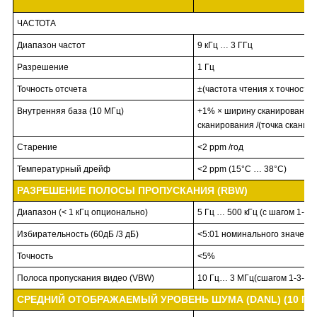
ЧАСТОТА
Диапазон частот
9 кГц … 3 ГГц
Разрешение
1 Гц
Точность отсчета
±(частота чтения х точность
Внутренняя база (10 МГц)
+1% × ширину сканирования 
сканирования /(точка сканиров
Старение
<2 ppm /год
Температурный дрейф
<2 ppm (15°С … 38°С)
РАЗРЕШЕНИЕ ПОЛОСЫ ПРОПУСКАНИЯ (RBW)
Диапазон (< 1 кГц опционально)
5 Гц … 500 кГц (с шагом 1-10
Избирательность (60дБ /3 дБ)
<5:01 номинального значения
Точность
<5%
Полоса пропускания видео (VBW)
10 Гц… 3 МГц(сшагом 1-3-10)
СРЕДНИЙ ОТОБРАЖАЕМЫЙ УРОВЕНЬ ШУМА (DANL) (10 Гц п