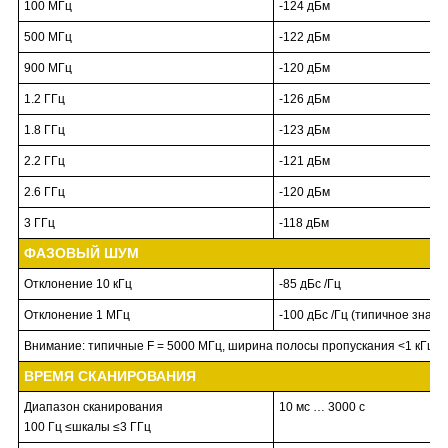
100 МГц
-124 дБм
500 МГц
-122 дБм
900 МГц
-120 дБм
1.2 ГГц
-126 дБм
1.8 ГГц
-123 дБм
2.2 ГГц
-121 дБм
2.6 ГГц
-120 дБм
3 ГГц
-118 дБм
ФАЗОВЫЙ ШУМ
Отклонение 10 кГц
-85 дБс /Гц
Отклонение 1 МГц
-100 дБс /Гц (типичное значе
Внимание: типичные F = 5000 МГц, ширина полосы пропускания <1 кГц, 
ВРЕМЯ СКАНИРОВАНИЯ
Диапазон сканирования
10 мс … 3000 с
100 Гц ≤шкалы ≤3 ГГц