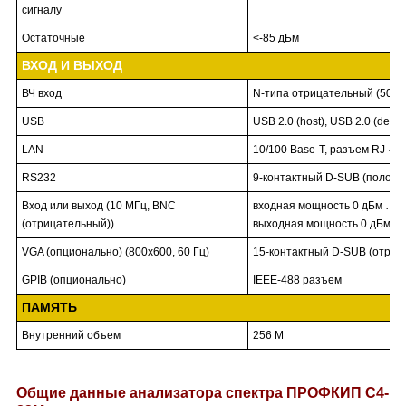
сигналу
Остаточные
<-85 дБм
ВХОД И ВЫХОД
ВЧ вход
N-типа отрицательный (50 О
USB
USB 2.0 (host), USB 2.0 (devic
LAN
10/100 Base-T, разъем RJ-45
RS232
9-контактный D-SUB (положи
Вход или выход (10 МГц, BNC
входная мощность 0 дБм … +
(отрицательный))
выходная мощность 0 дБм ±2
VGA (опционально) (800х600, 60 Гц)
15-контактный D-SUB (отриц
GPIB (опционально)
IEEE-488 разъем
ПАМЯТЬ
Внутренний объем
256 М
Общие данные
анализатора спектра ПРОФКИП С4-