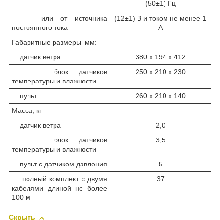
(50±1) Гц
или от источника
(12±1) В и током не менее 1
постоянного тока
А
Габаритные размеры, мм:
датчик ветра
380 х 194 х 412
блок датчиков
250 х 210 х 230
температуры и влажности
пульт
260 х 210 х 140
Масса, кг
датчик ветра
2,0
блок датчиков
3,5
температуры и влажности
пульт с датчиком давления
5
полный комплект с двумя
37
кабелями длиной не более
100 м
Скрыть