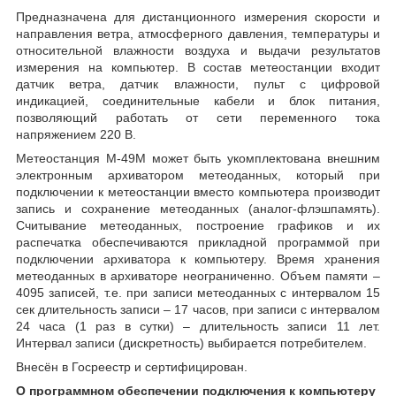
Предназначена для дистанционного измерения скорости и
направления ветра, атмосферного давления, температуры и
относительной влажности воздуха и выдачи результатов
измерения на компьютер. В состав метеостанции входит
датчик ветра, датчик влажности, пульт с цифровой
индикацией, соединительные кабели и блок питания,
позволяющий работать от сети переменного тока
напряжением 220 В.
Метеостанция М-49М может быть укомплектована внешним
электронным архиватором метеоданных, который при
подключении к метеостанции вместо компьютера производит
запись и сохранение метеоданных (аналог-флэшпамять).
Считывание метеоданных, построение графиков и их
распечатка обеспечиваются прикладной программой при
подключении архиватора к компьютеру. Время хранения
метеоданных в архиваторе неограниченно. Объем памяти –
4095 записей, т.е. при записи метеоданных с интервалом 15
сек длительность записи – 17 часов, при записи с интервалом
24 часа (1 раз в сутки) – длительность записи 11 лет.
Интервал записи (дискретность) выбирается потребителем.
Внесён в Госреестр и сертифицирован.
О программном обеспечении подключения к компьютеру