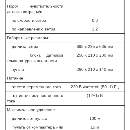
Порог чувствительности
датчика ветра, м/с:
по скорости ветра
0,8
по направлению ветра
1,2
Габаритные размеры:
датчика ветра
695 х 295 х 635 мм
блока датчиков
250 х 210 х 230 мм
температуры и влажности
пульта
260 х 210 х 140 мм
Питание
от сети переменного тока
220 В частотой (50±1) Гц
от источника постоянного
(12+1) В
тока
Максимальное удаление:
датчиков от пульта
100 м
пульта от компьютера или
15 м