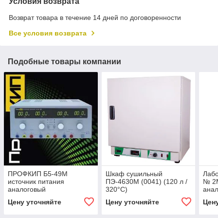
Условия возврата
Возврат товара в течение 14 дней по договоренности
Все условия возврата
Подобные товары компании
ПРОФКИП Б5-49М
Шкаф сушильный
Лабо
источник питания
ПЭ-4630М (0041) (120 л /
№ 2М
аналоговый
320°С)
анал
комп
Цену уточняйте
Цену уточняйте
Цен
Окта