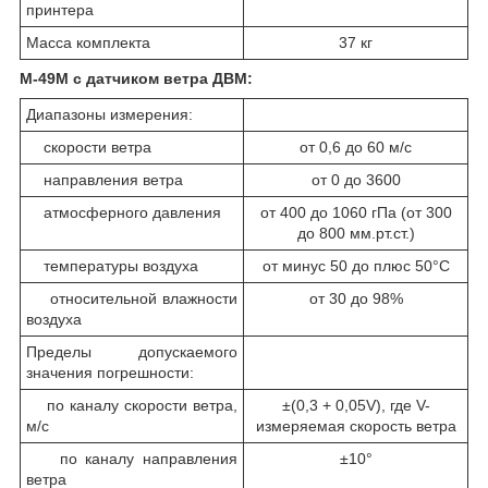
принтера
Масса комплекта
37 кг
М-49М с датчиком ветра ДВМ:
Диапазоны измерения:
скорости ветра
от 0,6 до 60 м/с
направления ветра
от 0 до 3600
атмосферного давления
от 400 до 1060 гПа (от 300
до 800 мм.рт.ст.)
температуры воздуха
от минус 50 до плюс 50°C
относительной влажности
от 30 до 98%
воздуха
Пределы допускаемого
значения погрешности:
по каналу скорости ветра,
±(0,3 + 0,05V), где V-
м/с
измеряемая скорость ветра
по каналу направления
±10°
ветра