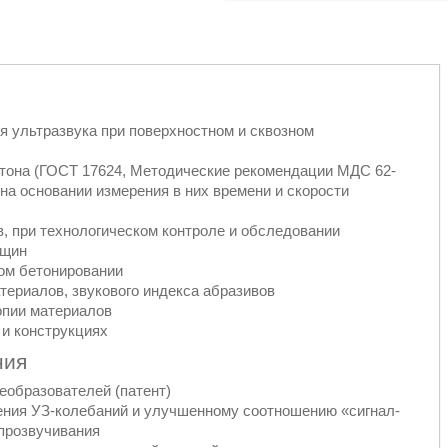
я ультразвука при поверхностном и сквозном
етона (ГОСТ 17624, Методические рекомендации МДС 62-
 на основании измерения в них времени и скорости
в, при технологическом контроле и обследовании
ещин
ом бетонировании
териалов, звукового индекса абразивов
опии материалов
 и конструкциях
ния
еобразователей (патент)
ния УЗ-колебаний и улучшенному соотношению «сигнал-
прозвучивания