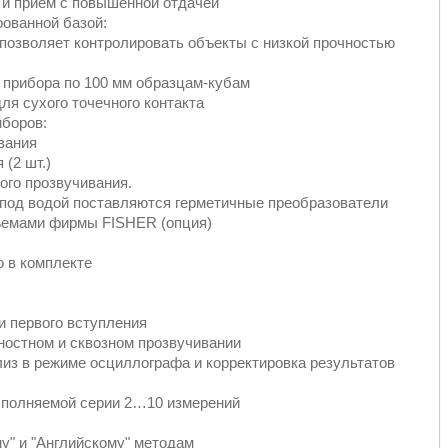
 и прием с повышенной отдачей
рованной базой:
 позволяет контролировать объекты с низкой прочностью
 прибора по 100 мм образцам-кубам
я сухого точечного контакта
иборов:
вания
(2 шт.)
ого прозвучивания.
 под водой поставляются герметичные преобразователи
зъемами фирмы FISHER (опция)
о в комплекте
и первого вступления
ностном и сквозном прозвучивании
лиз в режиме осциллографа и корректировка результатов
ыполняемой серии 2…10 измерений
у" и "Английскому" методам