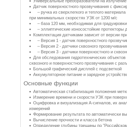
Универсальные преобразователи на излучение
Датчик поверхностного прозвучивания с фикси
– ручка из сверхлегкого и теплого материала
при минимальных скоростях УЗК от 1200 м/с
– база 120 мм, необходимая для градуировки
– эллиптические износостойкие протекторы дл
Комплектация датчиками зависит от версии пр
– Версия 1 - датчик поверхностного прозвучи
– Версия 2 - датчики сквозного прозвучивания 
– Версия 3 - датчики поверхностного и сквозн
Для обследования гидротехнических объектов
сквозного и поверхностного прозвучивания с ра
Большой графический дисплей с подсветкой
Аккумуляторное питание и зарядное устройств
Основные функции
Автоматическая стабилизация положения метк
Измерение времени и скорости УЗК при поверх
Оцифровка и визуализация А-сигналов, их ана
измерений
Формирование результата по автоматически в
Вычисление прочности и класса бетона
Определение глубины трещины по "Российском