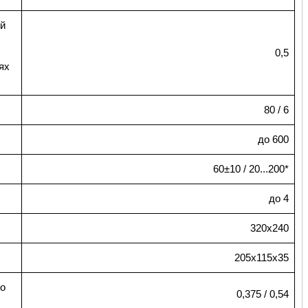
й
0,5
ях
80 / 6
до 600
60±10 / 20...200*
до 4
320х240
205х115х35
го
0,375 / 0,54