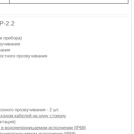
Р-2.2
и прибора)
вучивания
вания
ностного прозвучивания
озного прозвучивания - 2 шт.
ыходом кабелей на одну сторону
ектация)
 в водонепроницаемом исполнении (IP68)
одонепроницаемом исполнении (IP68)