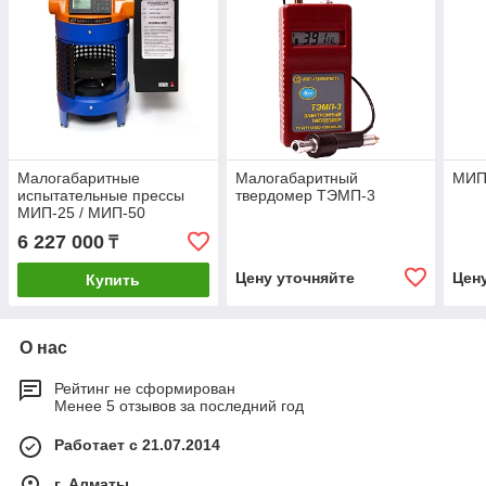
Малогабаритные
Малогабаритный
МИП
испытательные прессы
твердомер ТЭМП-3
МИП-25 / МИП-50
6 227 000
₸
Цену уточняйте
Цен
Купить
О нас
Рейтинг не сформирован
Менее 5 отзывов за последний год
Работает с 21.07.2014
г. Алматы