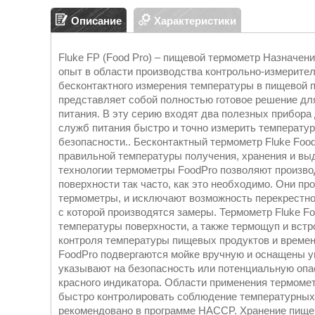
Описание
Характеристики
Fluke FP (Food Pro) – пищевой термометр Назначен
опыт в области производства контрольно-измерител
бесконтактного измерения температуры в пищевой 
представляет собой полностью готовое решение дл
питания. В эту серию входят два полезных прибора
служб питания быстро и точно измерить температу
безопасности.. Бесконтактный термометр Fluke Foo
правильной температуры получения, хранения и вы
технологии термометры FoodPro позволяют произв
поверхности так часто, как это необходимо. Они пр
термометры, и исключают возможность перекрестног
с которой производятся замеры. Термометр Fluke Fo
температуры поверхности, а также термощуп и встр
контроля температуры пищевых продуктов и времен
FoodPro подвергаются мойке вручную и оснащены 
указывают на безопасность или потенциальную опа
красного индикатора. Области применения термоме
быстро контролировать соблюдение температурных 
рекомендовано в программе HACCP. Хранение пищев