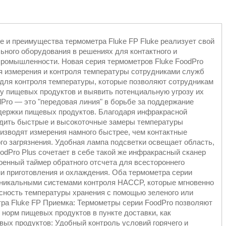
ие и преимущества термометра Fluke FP Fluke реализует свой
ьного оборудования в решениях для контактного и
промышленности. Новая серия термометров Fluke FoodPro
я измерения и контроля температуры сотрудниками служб
 для контроля температуры, которые позволяют сотрудникам
ру пищевых продуктов и выявить потенциальную угрозу их
dPro ― это "передовая линия" в борьбе за поддержание
держки пищевых продуктов. Благодаря инфракрасной
одить быстрые и высокоточные замеры температуры
оизводят измерения намного быстрее, чем контактные
о загрязнения. Удобная лампа подсветки освещает область,
odPro Plus сочетает в себе такой же инфракрасный сканер
оенный таймер обратного отсчета для всестороннего
и приготовления и охлаждения. Оба термометра серии
уникальными системами контроля HACCP, которые мгновенно
сность температуры хранения с помощью зеленого или
тра Fluke FP Приемка: Термометры серии FoodPro позволяют
норм пищевых продуктов в пункте доставки, как
ых продуктов: Удобный контроль условий горячего и