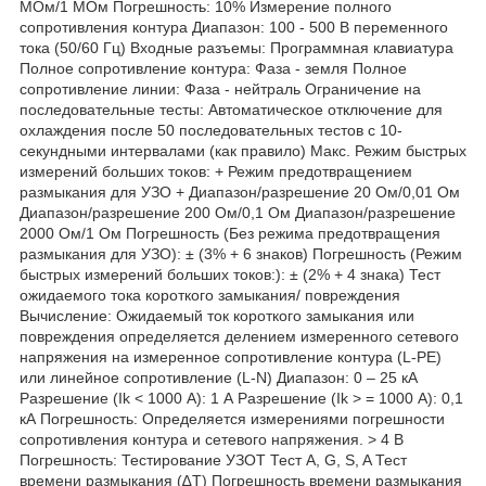
MОм/1 MОм Погрешность: 10% Измерение полного
сопротивления контура Диапазон: 100 - 500 В переменного
тока (50/60 Гц) Входные разъемы: Программная клавиатура
Полное сопротивление контура: Фаза - земля Полное
сопротивление линии: Фаза - нейтраль Ограничение на
последовательные тесты: Автоматическое отключение для
охлаждения после 50 последовательных тестов с 10-
секундными интервалами (как правило) Макс. Режим быстрых
измерений больших токов: + Режим предотвращением
размыкания для УЗО + Диапазон/разрешение 20 Ом/0,01 Ом
Диапазон/разрешение 200 Ом/0,1 Ом Диапазон/разрешение
2000 Ом/1 Ом Погрешность (Без режима предотвращения
размыкания для УЗО): ± (3% + 6 знаков) Погрешность (Режим
быстрых измерений больших токов:): ± (2% + 4 знака) Тест
ожидаемого тока короткого замыкания/ повреждения
Вычисление: Ожидаемый ток короткого замыкания или
повреждения определяется делением измеренного сетевого
напряжения на измеренное сопротивление контура (L-PE)
или линейное сопротивление (L-N) Диапазон: 0 – 25 кА
Разрешение (Ik < 1000 А): 1 А Разрешение (Ik > = 1000 А): 0,1
кА Погрешность: Определяется измерениями погрешности
сопротивления контура и сетевого напряжения. > 4 В
Погрешность: Тестирование УЗОТ Тест A, G, S, A Тест
времени размыкания (∆Т) Погрешность времени размыкания