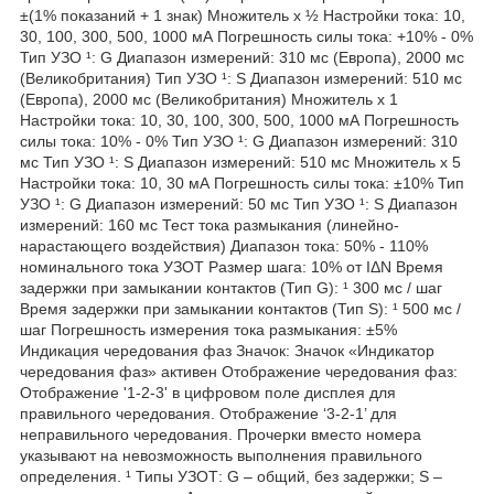
±(1% показаний + 1 знак) Множитель x ½ Настройки тока: 10,
30, 100, 300, 500, 1000 мА Погрешность силы тока: +10% - 0%
Тип УЗО ¹: G Диапазон измерений: 310 мс (Европа), 2000 мс
(Великобритания) Тип УЗО ¹: S Диапазон измерений: 510 мс
(Европа), 2000 мс (Великобритания) Множитель x 1
Настройки тока: 10, 30, 100, 300, 500, 1000 мА Погрешность
силы тока: 10% - 0% Тип УЗО ¹: G Диапазон измерений: 310
мс Тип УЗО ¹: S Диапазон измерений: 510 мс Множитель x 5
Настройки тока: 10, 30 мА Погрешность силы тока: ±10% Тип
УЗО ¹: G Диапазон измерений: 50 мс Тип УЗО ¹: S Диапазон
измерений: 160 мс Тест тока размыкания (линейно-
нарастающего воздействия) Диапазон тока: 50% - 110%
номинального тока УЗОТ Размер шага: 10% от IΔN Время
задержки при замыкании контактов (Тип G): ¹ 300 мс / шаг
Время задержки при замыкании контактов (Тип S): ¹ 500 мс /
шаг Погрешность измерения тока размыкания: ±5%
Индикация чередования фаз Значок: Значок «Индикатор
чередования фаз» активен Отображение чередования фаз:
Отображение '1-2-3' в цифровом поле дисплея для
правильного чередования. Отображение ‘3-2-1’ для
неправильного чередования. Прочерки вместо номера
указывают на невозможность выполнения правильного
определения. ¹ Типы УЗОТ: G – общий, без задержки; S –