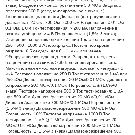
знака) Входное полное сопротивление 3,3 MОм Защита от
перегрузки 660 В (среднеквадратичное значение)
Тестирование целостности Диапазон (авт. регулирование
диапазона): 20 Ом, 200 Ом, 2000 Ом Разрешение: 0,01 Ом,
0,1 Ом, 1 Ом Ток тестирования: > 200 мА Напряжение в
разомкнутой цепи: > 4 В Погрешность: ± (1,5%+3 знака)
Измерение сопротивления изоляции Тестовое напряжение
250 - 500 - 1000 В Авторазрядка: Постоянное время
разрядки, 0,5 секунды для C = 1 мкФ или менее.
Обнаружение контура под током: Запрещает тест, если
напряжение на зажимах > 30 В до инициирования теста
Максимальная емкостная нагрузка: Работает с нагрузкой 5
мкФ Тестовое напряжение 250 В Ток тестирования: 1 мА при
250 кОм Диапазон/разрешение 20 MОм/0,01 MОм Диапазон/
разрешение 200 MОм/0,1 MОм Погрешность: ± (1,5%+3
знака) Тестовое напряжение 500 В Ток тестирования: 1 мА
при 500 кОм Диапазон/разрешение 20 MОм/0,01 MОм
Диапазон/разрешение 200 MОм/0,1 MОм Погрешность: ±
(1,5%+3 знака) Диапазон/разрешение 500 MОм/1 MОм
Погрешность: 10% Тестовое напряжение 1000 В Ток
тестирования: 1 мА @ 1 MОм Диапазон/разрешение 20
MОм/0,01 MОм Диапазон/разрешение 200 MОм/0,1 MОм
Погрешность: ± (1,5%+3 знака) Диапазон/разрешение 500