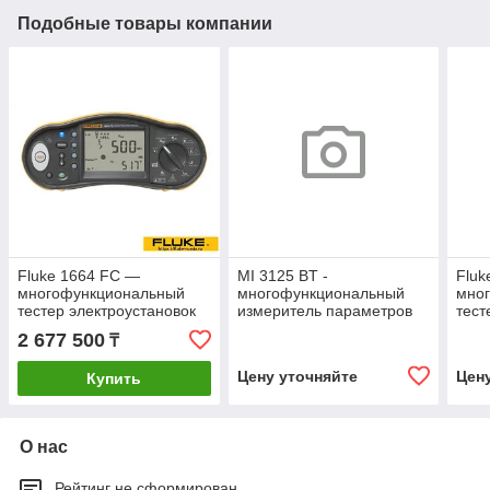
Подобные товары компании
Fluke 1664 FC —
MI 3125 BT -
Fluk
многофункциональный
многофункциональный
мно
тестер электроустановок
измеритель параметров
тест
электроустановок
2 677 500
₸
Цену уточняйте
Цен
Купить
О нас
Рейтинг не сформирован