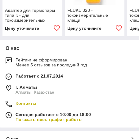
Адаптер для термопары
FLUKE 323 -
FLU
типа К - для
токоизмерительные
ток
токоизмерительных
клещи
кле
клещей
Цену уточняйте
Цену уточняйте
Цен
О нас
Рейтинг не сформирован
Менее 5 отзывов за последний год
Работает с 21.07.2014
г. Алматы
Алматы, Казахстан
Контакты
Сегодня работает с 10:00 до 18:00
Показать весь график работы
О нас