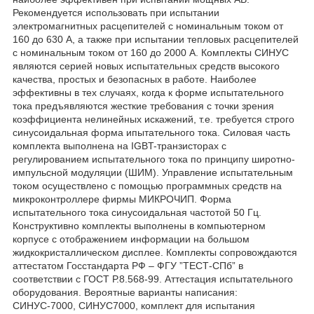
Рекомендуется использовать при испытании
электромагнитных расцепителей с номинальным током от
160 до 630 А, а также при испытании тепловых расцепителей
с номинальным током от 160 до 2000 А. Комплекты СИНУС
являются серией новых испытательных средств высокого
качества, простых и безопасных в работе. Наиболее
эффективны в тех случаях, когда к форме испытательного
тока предъявляются жесткие требования с точки зрения
коэффициента нелинейных искажений, т.е. требуется строго
синусоидальная форма ипытательного тока. Силовая часть
комплекта выполнена на IGBT-транзисторах с
регулированием испытательного тока по принципу широтно-
импульсной модуляции (ШИМ). Управление испытательным
током осуществлено с помощью программных средств на
микроконтроллере фирмы МИКРОЧИП. Форма
испытательного тока синусоидальная частотой 50 Гц.
Конструктивно комплекты выполнены в компьютерном
корпусе с отображением информации на большом
жидкокристаллическом дисплее. Комплекты сопровождаются
аттестатом Госстандарта РФ – ФГУ ”ТЕСТ-СПб” в
соответствии с ГОСТ Р.8.568-99. Аттестация испытательного
оборудования. Вероятные варианты написания:
СИНУС-7000, СИНУС7000, комплект для испытания