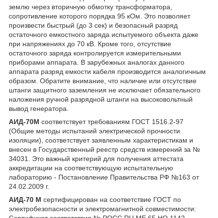
землю через вторичную обмотку трансформатора,
сопротивление которого порядка 95 кОм. Это позволяет
произвести быстрый (до 3 сек) и безопасный разряд
остаточного емкостного заряда испытуемого объекта даже
при напряжениях до 70 кВ. Кроме того, отсутствие
остаточного заряда контролируется измерительными
приборами аппарата. В зарубежных аналогах данного
аппарата разряд емкости кабеля производится аналогичным
образом. Обратите внимание, что наличие или отсутствие
штанги защитного заземления не исключает обязательного
наложения ручной разрядной штанги на высоковольтный
вывод генератора.
АИД-70М
соответствует требованиям ГОСТ 1516.2-97
(Общие методы испытаний электрической прочности
изоляции), соответствует заявленным характеристикам и
внесен в Государственный реестр средств измерений за №
34031. Это важный критерий для получения аттестата
аккредитации на соответствующую испытательную
лабораторию - Постановление Правительства РФ №163 от
24.02.2009 г.
АИД-70 М
сертифицирован на соответствие ГОСТ по
электробезопасности и электромагнитной совместимости:
Сертификат соответствия № РОСС RU.МЕ.65.НО 1142.