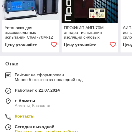
Установка для
ПРОФКИП АИП-70М
АИП
высоковольтных
аппарат испытания
испы
испытаний СКАТ-70М-12
изоляции силовых
сило
кабелей и твердых
твер
Цену уточняйте
Цену уточняйте
Цен
диэлектриков с функцией
функ
прожига
О нас
Рейтинг не сформирован
Менее 5 отзывов за последний год
Работает с 21.07.2014
г. Алматы
Алматы, Казахстан
Контакты
Сегодня выходной
Показать весь график работы