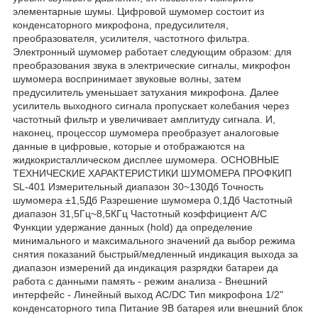
элементарные шумы. Цифровой шумомер состоит из
конденсаторного микрофона, предусилителя,
преобразователя, усилителя, частотного фильтра.
Электронный шумомер работает следующим образом: для
преобразования звука в электрические сигналы, микрофон
шумомера воспринимает звуковые волны, затем
предусилитель уменьшает затухания микрофона. Далее
усилитель выходного сигнала пропускает колебания через
частотный фильтр и увеличивает амплитуду сигнала. И,
наконец, процессор шумомера преобразует аналоговые
данные в цифровые, которые и отображаются на
жидкокристаллическом дисплее шумомера. ОСНОВНЫЕ
ТЕХНИЧЕСКИЕ ХАРАКТЕРИСТИКИ ШУМОМЕРА ПРОФКИП
SL-401 Измерительный диапазон 30~130Дб Точность
шумомера ±1,5Дб Разрешение шумомера 0,1Дб Частотный
диапазон 31,5Гц~8,5КГц Частотный коэффициент A/C
Функции удержание данных (hold) да определение
минимального и максимального значений да выбор режима
снятия показаний быстрый/медленный индикация выхода за
диапазон измерений да индикация разрядки батареи да
работа с данными память - режим анализа - Внешний
интерфейс - Линейный выход AC/DC Тип микрофона 1/2"
конденсаторного типа Питание 9В батарея или внешний блок