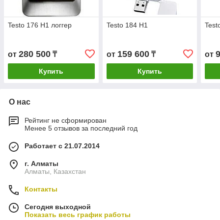
Testo 176 H1 логгер
Testo 184 H1
Test
280 500
159 600
от
₸
от
₸
от
Купить
Купить
О нас
Рейтинг не сформирован
Менее 5 отзывов за последний год
Работает с 21.07.2014
г. Алматы
Алматы, Казахстан
Контакты
Сегодня выходной
Показать весь график работы