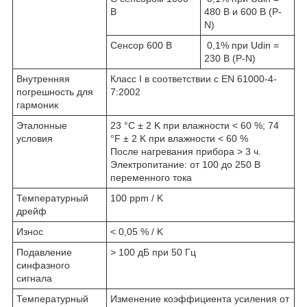
В
480 В и 600 В (P-
N)
Сенсор 600 В
0,1% при Udin =
230 В (P-N)
Внутренняя
Класс I в соответствии с EN 61000-4-
погрешность для
7:2002
гармоник
Эталонные
23 °C ± 2 K при влажности < 60 %; 74
условия
°F ± 2 K при влажности < 60 %
После нагревания прибора > 3 ч.
Электропитание: от 100 до 250 В
переменного тока
Температурный
100 ppm / K
дрейф
Износ
< 0,05 % / K
Подавление
> 100 дБ при 50 Гц
синфазного
сигнала
Температурный
Изменение коэффициента усиления от