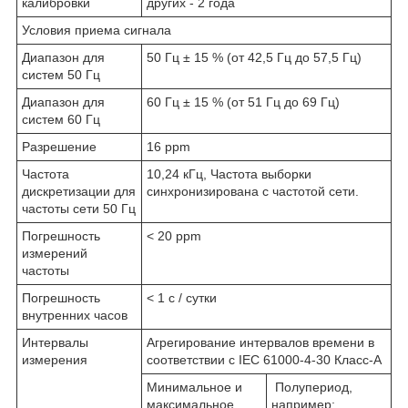
калибровки
других - 2 года
Условия приема сигнала
Диапазон для
50 Гц ± 15 % (от 42,5 Гц до 57,5 Гц)
систем 50 Гц
Диапазон для
60 Гц ± 15 % (от 51 Гц до 69 Гц)
систем 60 Гц
Разрешение
16 ppm
Частота
10,24 кГц, Частота выборки
дискретизации для
синхронизирована с частотой сети.
частоты сети 50 Гц
Погрешность
< 20 ppm
измерений
частоты
Погрешность
< 1 с / сутки
внутренних часов
Интервалы
Агрегирование интервалов времени в
измерения
соответствии с IEC 61000-4-30 Класс-A
Минимальное и
Полупериод,
максимальное
например: