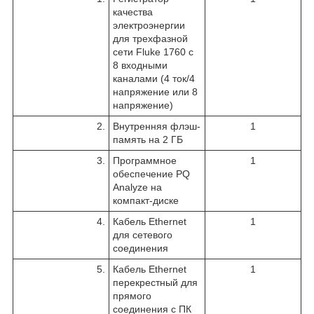
качества
электроэнергии
для трехфазной
сети Fluke 1760 с
8 входными
каналами (4 ток/4
напряжение или 8
напряжение)
2.
Внутренняя флэш-
1
память на 2 ГБ
3.
Программное
1
обеспечение PQ
Analyze на
компакт-диске
4.
Кабель Ethernet
1
для сетевого
соединения
5.
Кабель Ethernet
1
перекрестный для
прямого
соединения с ПК