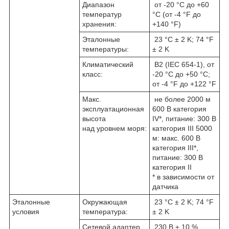
Диапазон
от -20 °C до +60
температур
°C (от -4 °F до
хранения:
+140 °F)
Эталонные
23 °C ± 2 K; 74 °F
температуры:
± 2 K
Климатический
B2 (IEC 654-1), от
класс:
-20 °C до +50 °C;
от -4 °F до +122 °F
Макс.
не более 2000 м
эксплуатационная
600 В категория
высота
IV*, питание: 300 В
над уровнем моря:
категория III 5000
м: макс. 600 В
категория III*,
питание: 300 В
категория II
* в зависимости от
датчика
Эталонные
Окружающая
23 °C ± 2 K; 74 °F
условия
температура:
± 2 K
Сетевой адаптер
230 В ± 10 %