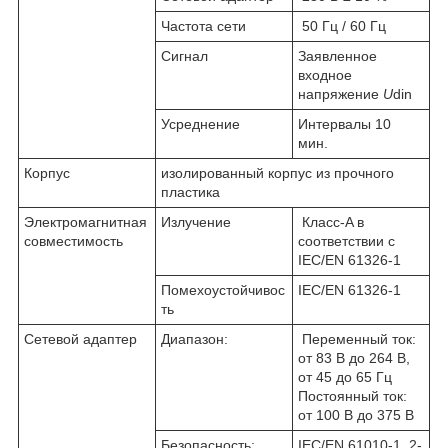
Частота сети
50 Гц / 60 Гц
Сигнал
Заявленное
входное
напряжение
U
din
Усреднение
Интервалы 10
мин.
Корпус
изолированный корпус из прочного
пластика
Электромагнитная
Излучение
Класс-A в
совместимость
соответствии с
IEC/EN 61326-1
Помехоустойчивос
IEC/EN 61326-1
ть
Сетевой адаптер
Диапазон:
Переменный ток:
от 83 В до 264 В,
от 45 до 65 Гц
Постоянный ток:
от 100 В до 375 В
Безопасность:
IEC/EN 61010-1, 2-