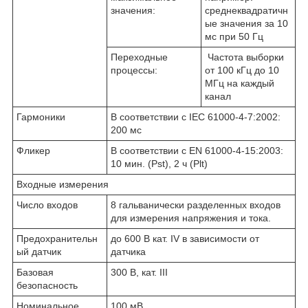
значения:
среднеквадратичн
ые значения за 10
мс при 50 Гц
Переходные
Частота выборки
процессы:
от 100 кГц до 10
МГц на каждый
канал
Гармоники
В соответствии с IEC 61000-4-7:2002:
200 мс
Фликер
В соответствии с EN 61000-4-15:2003:
10 мин. (Pst), 2 ч (Plt)
Входные измерения
Число входов
8 гальванически разделенных входов
для измерения напряжения и тока.
Предохранительн
до 600 В кат. IV в зависимости от
ый датчик
датчика
Базовая
300 В, кат. III
безопасность
Номинальное
100 мВ