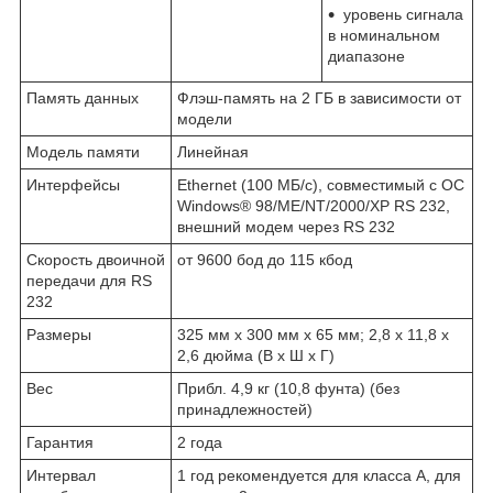
уровень сигнала
в номинальном
диапазоне
Память данных
Флэш-память на 2 ГБ в зависимости от
модели
Модель памяти
Линейная
Интерфейсы
Ethernet (100 МБ/с), совместимый с ОС
Windows® 98/ME/NT/2000/XP RS 232,
внешний модем через RS 232
Скорость двоичной
от 9600 бод до 115 кбод
передачи для RS
232
Размеры
325 мм x 300 мм x 65 мм; 2,8 x 11,8 x
2,6 дюйма (В x Ш x Г)
Вес
Прибл. 4,9 кг (10,8 фунта) (без
принадлежностей)
Гарантия
2 года
Интервал
1 год рекомендуется для класса A, для