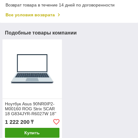
Возврат товара в течение 14 дней по договоренности
Все условия возврата
Подобные товары компании
Ноутбук Asus 90NR0IP2-
M00160 ROG Strix SCAR
18 G834JYR-R6027W 18''
(2560 x 1600) MiniLED
1 222 200
₸
240Hz/Intel Core
Купить