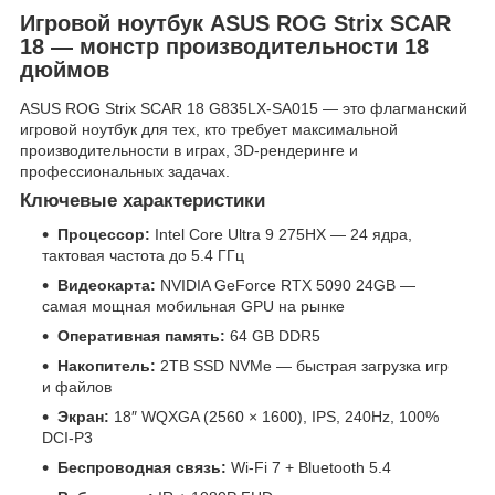
Игровой ноутбук ASUS ROG Strix SCAR
18 — монстр производительности 18
дюймов
ASUS ROG Strix SCAR 18 G835LX-SA015 — это флагманский
игровой ноутбук для тех, кто требует максимальной
производительности в играх, 3D-рендеринге и
профессиональных задачах.
Ключевые характеристики
Процессор:
Intel Core Ultra 9 275HX — 24 ядра,
тактовая частота до 5.4 ГГц
Видеокарта:
NVIDIA GeForce RTX 5090 24GB —
самая мощная мобильная GPU на рынке
Оперативная память:
64 GB DDR5
Накопитель:
2TB SSD NVMe — быстрая загрузка игр
и файлов
Экран:
18″ WQXGA (2560 × 1600), IPS, 240Hz, 100%
DCI-P3
Беспроводная связь:
Wi-Fi 7 + Bluetooth 5.4