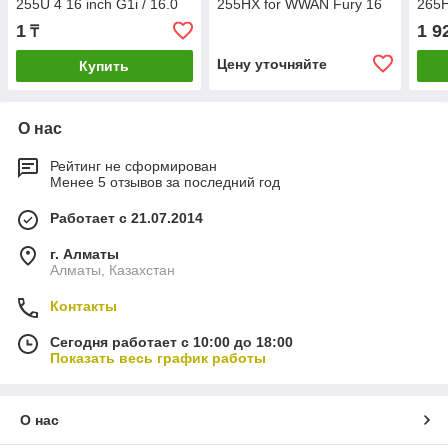
255U 4 16 inch G1i / 16.0
255HX for WWAN Fury 16
265
WUXGA UWVA 300 FHDC
inch G1i / 1TB PCIe-4x4
inch
1
1 9
₸
60Hz bnt Panel / 32GB
2280 NVMe TLC / 32GB
228
TLC 
Цену уточняйте
Купить
О нас
Рейтинг не сформирован
Менее 5 отзывов за последний год
Работает с 21.07.2014
г. Алматы
Алматы, Казахстан
Контакты
Сегодня работает с 10:00 до 18:00
Показать весь график работы
О нас