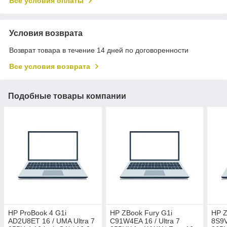
Все условия оплаты
Условия возврата
Возврат товара в течение 14 дней по договоренности
Все условия возврата
Подобные товары компании
HP ProBook 4 G1i
HP ZBook Fury G1i
HP Z
AD2U8ET 16 / UMA Ultra 7
C91W4EA 16 / Ultra 7
8S9V