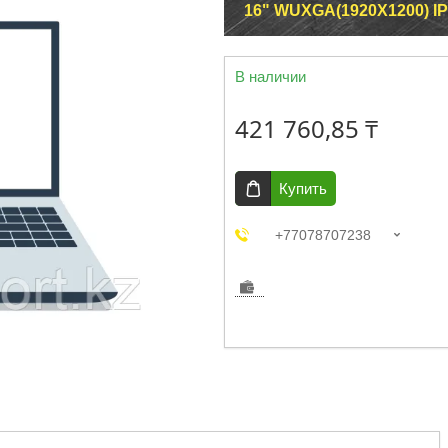
16" WUXGA(1920X1200) IP
В наличии
421 760,85 ₸
Купить
+77078707238