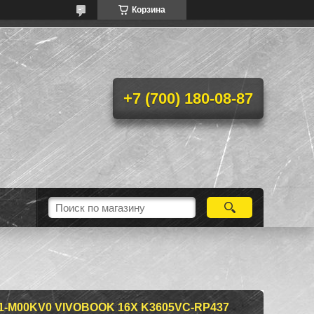
Корзина
+7 (700) 180-08-87
-M00KV0 VIVOBOOK 16X K3605VC-RP437