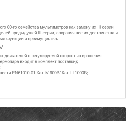
о 80-го семейства мультиметров как замену их III серии.
елей предыдущей III серии, сохраняя все их достоинства и
ные функции и преимущества.
V
ях двигателей с регулируемой скоростью вращения;
ермопара входит в комплект поставки);
;
сти EN61010-01 Кат IV 600В/ Кат. III 1000В;