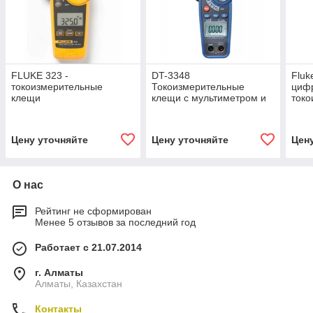
FLUKE 323 -
DT-3348
Fluk
токоизмерительные
Токоизмерительные
цифр
клещи
клещи с мультиметром и
ток
измерителем мощности
кле
Цену уточняйте
Цену уточняйте
Цен
О нас
Рейтинг не сформирован
Менее 5 отзывов за последний год
Работает с 21.07.2014
г. Алматы
Алматы, Казахстан
Контакты