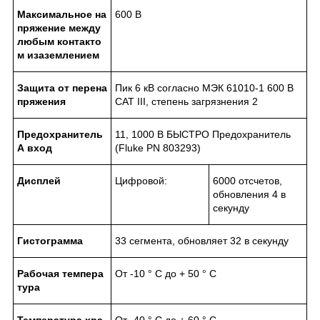
Максимальное
на
600 В
пряжение
между
любым
контакто
м
и
заземлением
Защита
от
перена
Пик 6 кВ согласно МЭК 61010-1 600 В
пряжения
CAT III, степень загрязнения 2
Предохранитель
11, 1000 В БЫСТРО Предохранитель
A
вход
(Fluke PN 803293)
Дисплей
Цифровой:
6000 отсчетов,
обновления 4 в
секунду
Гистограмма
33 сегмента, обновляет 32 в секунду
Рабочая
темпера
От -10 ° C до + 50 ° С
тура
Температура
хра
От -40 ° C до + 60 ° С