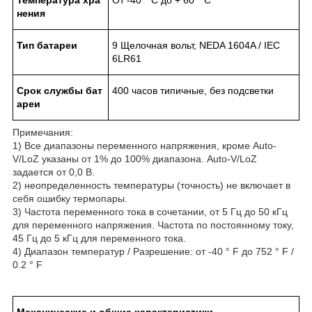
нения
Тип
батареи
9 Щелочная вольт, NEDA 1604A / IEC
6LR61
Срок
службы
бат
400 часов типичные, без подсветки
ареи
Примечания:
1) Все диапазоны переменного напряжения, кроме Auto-
V/LoZ указаны от 1% до 100% диапазона. Auto-V/LoZ
задается от 0,0 В.
2) неопределенность температуры (точность) не включает в
себя ошибку термопары.
3) Частота переменного тока в сочетании, от 5 Гц до 50 кГц
для переменного напряжения. Частота по постоянному току,
45 Гц до 5 кГц для переменного тока.
4) Диапазон температур / Разрешение: от -40 ° F до 752 ° F /
0.2 ° F
Механические
и
общие
характеристики