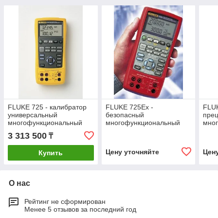
FLUKE 725 - калибратор
FLUKE 725Ex -
FLUK
универсальный
безопасный
пре
многофункциональный
многофункциональный
мно
калибратор
кали
3 313 500
₸
технологических
техн
процессов - НЕ
проц
Цену уточняйте
Цен
Купить
ПОСТАВЛЯЕТСЯ В
КАЗАХСТА
О нас
Рейтинг не сформирован
Менее 5 отзывов за последний год