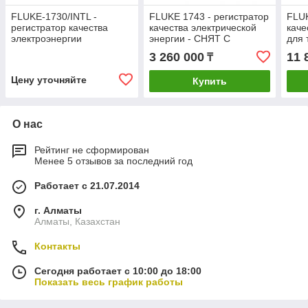
FLUKE-1730/INTL -
FLUKE 1743 - регистратор
FLUK
регистратор качества
качества электрической
каче
электроэнергии
энергии - СНЯТ С
для 
ПРОИЗВОДСТВА -
3 260 000
11 
₸
ЗАМЕНА FLUKE Fluke
1742/B/INTL в Алматы
Цену уточняйте
Купить
О нас
Рейтинг не сформирован
Менее 5 отзывов за последний год
Работает с 21.07.2014
г. Алматы
Алматы, Казахстан
Контакты
Сегодня работает с 10:00 до 18:00
Показать весь график работы