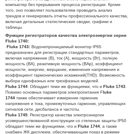
компьютер без прерывания процесса регистрации. Кроме
того, оно позволяет пользователям проводить анализ
трендов и генерировать отчеты профессионального качества,
включая детальные статистические сводки, графики и
таблицы.
Функции
регистраторов качества электроэнергии серии
Fluke 1740:
Fluke 1743:
Водонепроницаемый монитор IP65
предназначен для регистрации стандартных параметров,
включая напряжение (В), ток (A), мощность (Вт), полную
мощность (ВА), реактивную мощность (ВАр), коэффициент
мощности, энергию, мерцание, изменения напряжения и
коэффициент гармонических искажений(THD). Возможность
выбора однофазных или трехфазных моделей.
Fluke 1744
: Обладает теми же функциями, что и
Fluke 1743
.
Помимо основных параметров электропитания F
luke
1744
также обеспечивает измерение гармоник
напряжения и тока, промежуточных гармоник, управляющих
сигналов сети, дисбаланса и частоты.
Fluke 1745
: Регистратор качества электроэнергии
усовершенствованной конструкции со степенью защиты IP50
обладает теми же функциями, что и
Fluke 1744
, а также
снабжен ЖК дисплеем, обеспечивающим показ в режиме