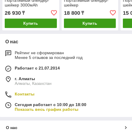
Портативный блендер-
Портативный блендер-
Порт
шейкер 3000мАh
шейкер
шей
26 930
18 800
15 
₸
₸
Купить
Купить
О нас
Рейтинг не сформирован
Менее 5 отзывов за последний год
Работает с 21.07.2014
г. Алматы
Алматы, Казахстан
Контакты
Сегодня работает с 10:00 до 18:00
Показать весь график работы
О нас