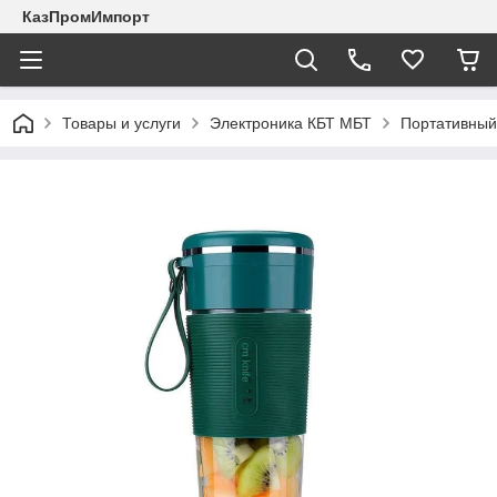
КазПромИмпорт
Товары и услуги
Электроника КБТ МБТ
Портативный