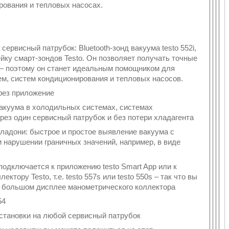
рования и тепловых насосах.
ервисный патрубок: Bluetooth-зонд вакуума testo 552i,
ку смарт-зондов Testo. Он позволяет получать точные
и – поэтому он станет идеальным помощником для
м, систем кондиционирования и тепловых насосов.
ерез приложение
акуума в холодильных системах, системах
рез один сервисный патрубок и без потери хладагента
 ладони: быстрое и простое выявление вакуума с
 нарушении граничных значений, например, в виде
подключается к приложению testo Smart App или к
ору Testo, т.е. testo 557s или testo 550s – так что вы
а большом дисплее манометрического коллектора
54
установки на любой сервисный патрубок