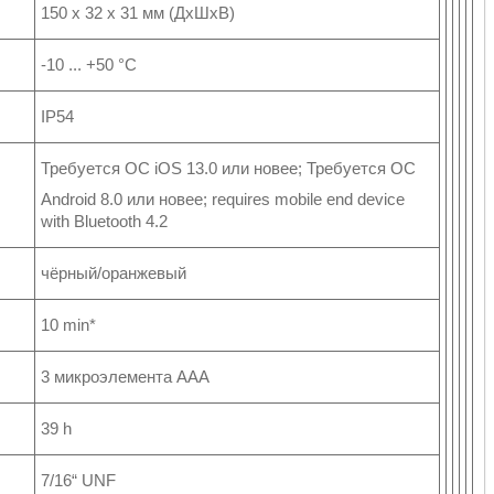
150 x 32 x 31 мм (ДxШxВ)
-10 ... +50 °C
IP54
Требуется ОС iOS 13.0 или новее; Требуется ОС
Android 8.0 или новее; requires mobile end device
with Bluetooth 4.2
чёрный/оранжевый
10 min*
3 микроэлемента ААА
39 h
7/16“ UNF