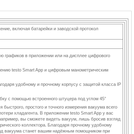
ение, включая батарейки и заводской протокол
ю графиков в приложении или на дисплее цифрового
жению testo Smart App и цифровым манометрическим
годаря удобному и прочному корпусу с защитой класса IP
бку с помощью встроенного штуцера под углом 45°
ля быстрого, простого и точного измерения вакуума всего
отери хладагента. В приложении testo Smart App у вас
апример, вы сможете видеть вакуум, лишь бросив взгляд
трического коллектора. Благодаря прочному удобному
онд вакуума станет вашим надёжным помощником при