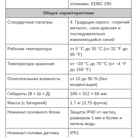
отсеками, EDBC 290
Общие характеристики
Стандартные палитры
4: Градации серого, «горячий
металл», сине-красная и
последовательно
изменяющийся синий
Рабочая температура
от 0 °C до 35 °C (от 32 °F до
95 °F)
Температура хранения
от −20 °C до 70 °C (от −4 °F
до 158 °F)
Относительная влажность
от 10 до 95 % (без
конденсации)
Габариты (В × Ш × Д)
186 × 322 × 68 мм
Масса (с батареей)
1,7 кг (3,75 фунта)
Номинал основного блока
Защита IP40 от частиц
размером 1 мм и более и
капель воды
Номинал головки датчика
IP51