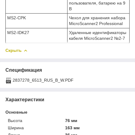
пользователя, батарею на 9
В
MS2-CPK
Чехол для хранения набора
MicroScanner2 Professional
MS2-IDK27
Удаленные идентификаторы
кабеля MicroScanner2 №2-7
Скрыть
Спецификация
2837278_6513_RUS_B_W.PDF
Характеристики
Основные
Высота
76 мм
Ширина
163 мм
Длина
36 мм