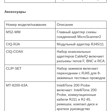
Аксессуары
Номер модели/название
Описание
MS2-WM
Главный адаптер схемы
соединений MicroScanner2
CIQ-RJA
Модульный адаптер RJ45/11
CIQ-COAX
Набор коаксиальных
адаптеров CableIQ включает
разъемы типов F, BNC и RCA
CLIP-SET
Набор зажимов включает
переходники с RJ45 для 8-
зажимных тестовых проводов
MT-8200-63A
IntelliTone 200 Probe
включает: IntelliTone 200
Probe, коммутационные
кабели RJ11 и RJ 45,
ремешок, компакт-диск и
краткое руководство