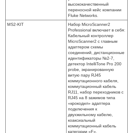
высококачественный
переносной кейс компании
Fluke Networks.
MS2-KIT
Набор MicroScanner2
Professional включает в себя:
Кабельный контроллер
MicroScanner2 с главным
адаптером схемы
соединений, дистанционные
идентификаторы №2-7,
детектор IntelliTone Pro 200
probe, экранированную
витую пару RJ45
коммутационного кабеля,
коммутационный кабель
RJ11, набор переходников с
RJ45 на 8 зажимов типа
«крокодил» адаптера
подключения к
двухжильному кабелю,
коаксиальный
коммутационный кабель
категории «F»,