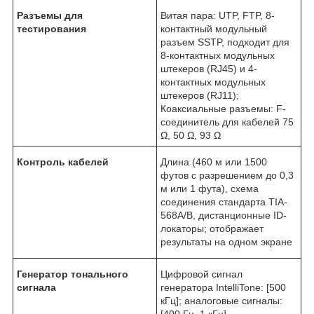
Разъемы для
Витая пара: UTP, FTP, 8-
тестирования
контактный модульный
разъем SSTP, подходит для
8-контактных модульных
штекеров (RJ45) и 4-
контактных модульных
штекеров (RJ11);
Коаксиальные разъемы: F-
соединитель для кабелей 75
Ω, 50 Ω, 93 Ω
Контроль кабелей
Длина (460 м или 1500
футов с разрешением до 0,3
м или 1 фута), схема
соединения стандарта TIA-
568A/B, дистанционные ID-
локаторы; отображает
результаты на одном экране
Генератор тонального
Цифровой сигнал
сигнала
генератора IntelliTone: [500
кГц]; аналоговые сигналы:
[400 Гц, 1 кГц]