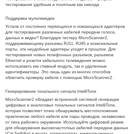
тестирования удобным и понятным как никогда.
Поддержка мультимедиа
Устали от постоянно теряющихся и ломающихся адаптеров
для тестирования различных кабелей передачи голоса,
данных и видео? Благодаря тестеру MicroScanner2,
поддерживающему разъемы RJ11, RJ45 и коаксиальные
порты, эти неудобные адаптеры уходят в прошлое. Для
тестирования новых телефонных разъемов, разъемов
Ethernet и розеток кабельного телевидения можно
использовать как главный модуль, так и удаленные
идентификаторы. Это лишь один из многих способов
облегчить проверку кабеля с помощью MicroScanner2 .
Генерирование тонального сигнала IntelliTone
MicroScanner2 обладает встроенной системой генерации
цифровых и аналоговых тональных сигналов IntelliTone,
которая позволяет точно обнаруживать местоположение
практически любого кабеля или пары проводов, независимо
от типа рабочего окружения. Используйте цифровой режим
для обнаружения высокочастотных кабелей передачи данных
(Cat 5е/6/6а) в жгутах, коммутаторах, коммутационных