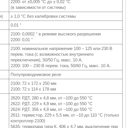
2200: от ±0,005 °C до ± 0,02 °C
(в зависимости от системы)
и)
± 1,0 °C без калибровки системы
0,01 °
2100: 0,0002 ° в режиме высокого разрешения
2200: 0,01 °
2100: номинальное напряжение 100 – 125 или 230 В
перем. тока (с возможностью внутреннего
переключения), 50/50 Гц, макс. 10 А.
2200: 100 – 230 В перем. тока, 50/60 Гц, макс. 10 А.
Полупроводниковое реле
2100: 72 x 172 x 250 мм
2100: 72 x 114 x 178 мм
2620: РДТ, 280 x 4,8 мм, от –100 до 550 °C
2622: РДТ, 229 x 4,8 мм, от –100 до 550 °C
2624: РДТ, 356 x 4,8 мм, от –100 до 550 °C
2611: термистор, 229 х 5,5 мм, от –10 до 110 °C (только
контроллер 2100)
5635: термопара типа К, 406 х 4,7 мм, выключение при