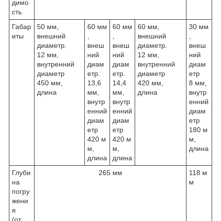
димо
сть
Габар
50 мм,
60 мм
60 мм
60 мм,
30 мм
иты
внешний
,
,
внешний
,
диаметр.
внеш
внеш
диаметр.
внеш
12 мм,
ний
ний
12 мм,
ний
внутренний
диам
диам
внутренний
диам
диаметр
етр.
етр.
диаметр
етр
450 мм,
13,6
14,4
420 мм,
8 мм,
длина
мм,
мм,
длина
внутр
внутр
внутр
енний
енний
енний
диам
диам
диам
етр
етр
етр
180 м
420 м
420 м
м,
м,
м,
длина
длина
длина
Глуби
265 мм
118 м
на
м
погру
жени
я
(от