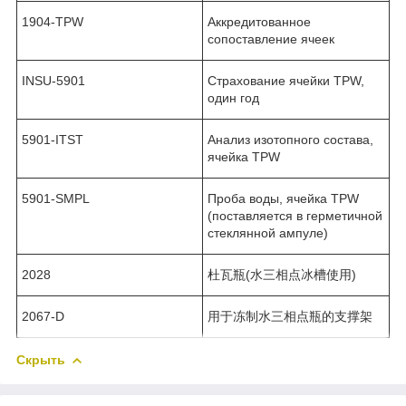
1904-TPW
Аккредитованное
сопоставление ячеек
INSU-5901
Страхование ячейки TPW,
один год
5901-ITST
Анализ изотопного состава,
ячейка TPW
5901-SMPL
Проба воды, ячейка TPW
(поставляется в герметичной
стеклянной ампуле)
2028
杜瓦瓶(水三相点冰槽使用)
2067-D
用于冻制水三相点瓶的支撑架
Скрыть