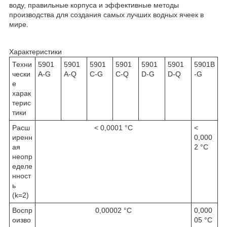
воду, правильные корпуса и эффективные методы
производства для создания самых лучших водных ячеек в
мире.
Характеристики
Техни
5901
5901
5901
5901
5901
5901
5901B
чески
A-G
A-Q
C-G
C-Q
D-G
D-Q
-G
е
харак
терис
тики
Расш
< 0,0001 °C
<
иренн
0,000
ая
2 °C
неопр
еделе
нност
ь
(k=2)
Воспр
0,00002 °C
0,000
оизво
05 °C