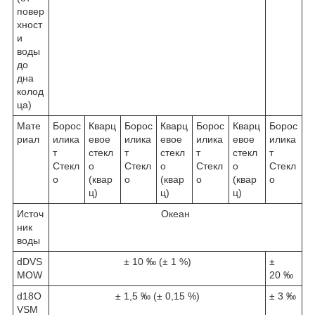
повер
хност
и
воды
до
дна
колод
ца)
Мате
Борос
Кварц
Борос
Кварц
Борос
Кварц
Борос
риал
илика
евое
илика
евое
илика
евое
илика
т
стекл
т
стекл
т
стекл
т
Стекл
о
Стекл
о
Стекл
о
Стекл
о
(квар
о
(квар
о
(квар
о
ц)
ц)
ц)
Источ
Океан
ник
воды
dDVS
± 10 ‰ (± 1 %)
±
MOW
20 ‰
d18O
± 1,5 ‰ (± 0,15 %)
± 3 ‰
VSM