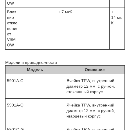
OW
Влия
± 7 мкК
±
ние
14 мк
откло
К
нения
от
VSM
OW
Модели и принадлежности
Модель
Описание
5901A-G
Ячейка TPW, внутренний
диаметр 12 мм, с ручкой,
стеклянный корпус
5901A-Q
Ячейка TPW, внутренний
диаметр 12 мм, с ручкой,
кварцевый корпус
5901C-G
Ячейка TPW, внутренний