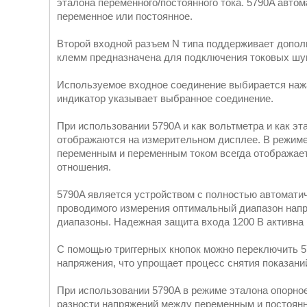
эталона переменного/постоянного тока. 5790A авто
переменное или постоянное.
Второй входной разъем N типа поддерживает допол
клемм предназначена для подключения токовых шун
Используемое входное соединение выбирается наж
индикатор указывает выбранное соединение.
При использовании 5790A и как вольтметра и как э
отображаются на измерительном дисплее. В режиме
переменным и переменным током всегда отображаетс
отношения.
5790A является устройством с полностью автомати
проводимого измерения оптимальный диапазон напр
диапазоны. Надежная защита входа 1200 В активна 
С помощью триггерных кнопок можно переключить 5
напряжения, что упрощает процесс снятия показан
При использовании 5790A в режиме эталона опорно
разности напряжений между переменным и постоян