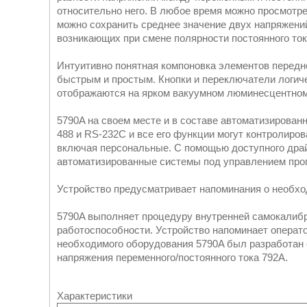
относительно него. В любое время можно просмотре
можно сохранить среднее значение двух напряжений
возникающих при смене полярности постоянного ток
Интуитивно понятная компоновка элементов передн
быстрым и простым. Кнопки и переключатели логич
отображаются на ярком вакуумном люминесцентном
5790A на своем месте и в составе автоматизирова
488 и RS-232C и все его функции могут контролир
включая персональные. С помощью доступного драй
автоматизированные системы под управлением прогр
Устройство предусматривает напоминания о необх
5790A выполняет процедуру внутренней самокалибр
работоспособности. Устройство напоминает операт
необходимого оборудования 5790A был разработан
напряжения переменного/постоянного тока 792A.
Характеристики