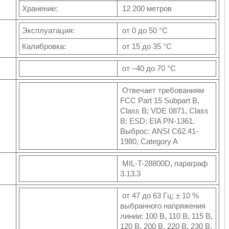
Хранение:
12 200 метров
Эксплуатация:
от 0 до 50 °C
Калибровка:
от 15 до 35 °C
от –40 до 70 °C
Отвечает требованиям
FCC Part 15 Subpart B,
Class B; VDE 0871, Class
B; ESD: EIA PN-1361.
Выброс: ANSI C62.41-
1980, Category A
MIL-T-28800D, параграф
3.13.3
от 47 до 63 Гц; ± 10 %
выбранного напряжения
линии: 100 В, 110 В, 115 В,
120 В, 200 В, 220 В, 230 В,