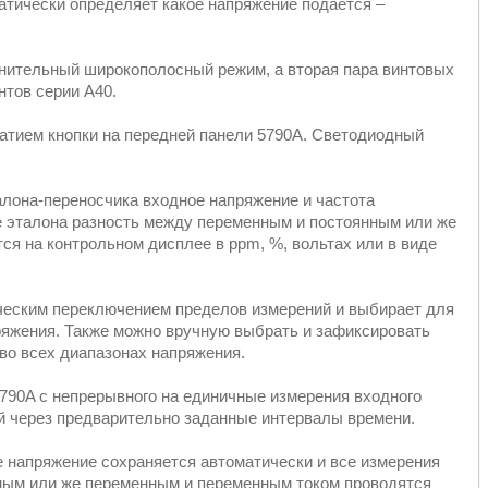
матически определяет какое напряжение подается –
нительный широкополосный режим, а вторая пара винтовых
тов серии A40.
атием кнопки на передней панели 5790A. Светодиодный
талона-переносчика входное напряжение и частота
 эталона разность между переменным и постоянным или же
я на контрольном дисплее в ppm, %, вольтах или в виде
ческим переключением пределов измерений и выбирает для
яжения. Также можно вручную выбрать и зафиксировать
во всех диапазонах напряжения.
790A с непрерывного на единичные измерения входного
ий через предварительно заданные интервалы времени.
е напряжение сохраняется автоматически и все измерения
ным или же переменным и переменным током проводятся