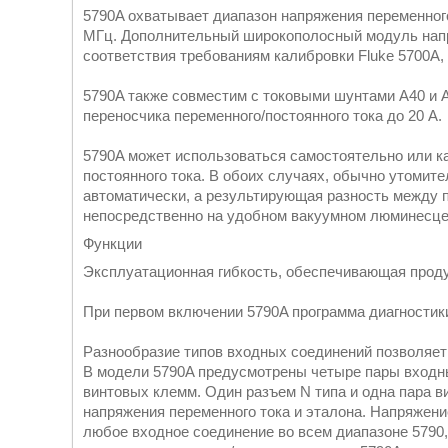
5790A охватывает диапазон напряжения переменного т
МГц. Дополнительный широкополосный модуль напр
соответствия требованиям калибровки Fluke 5700A, 
5790A также совместим с токовыми шунтами A40 и 
переносчика переменного/постоянного тока до 20 А.
5790A может использоваться самостоятельно или к
постоянного тока. В обоих случаях, обычно утоми
автоматически, а результирующая разность между 
непосредственно на удобном вакуумном люминесце
Функции
Эксплуатационная гибкость, обеспечивающая прод
При первом включении 5790A программа диагностик
Разнообразие типов входных соединений позволяет
В модели 5790A предусмотрены четыре пары входны
винтовых клемм. Один разъем N типа и одна пара 
напряжения переменного тока и эталона. Напряжени
любое входное соединение во всем диапазоне 5790