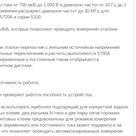
ока от 700 мкВ до 1 000 В и диапазон частот от 10 Гц до 1
яжения расширяет диапазон частот до 30 МГц для
5720A и серии 5100.
A40A, которые позволяют проводить измерения эталона-
ак эталон-переносчик с внешним источником напряжения
тельные переключения и расчеты выполняются 5790А
переменным и постоянным током отображается
нтном дисплее.
уктивность работы
и проверяет работоспособность устройства.
 использовать наиболее подходящий для конкретной задачи.
х клемм, два разъема N типа и две пары пятисторонних
винтовых клемм предназначены для режимов измерения
е переменного или постоянного тока может подаваться на
, что позволяет проводить автоматизированные измерения