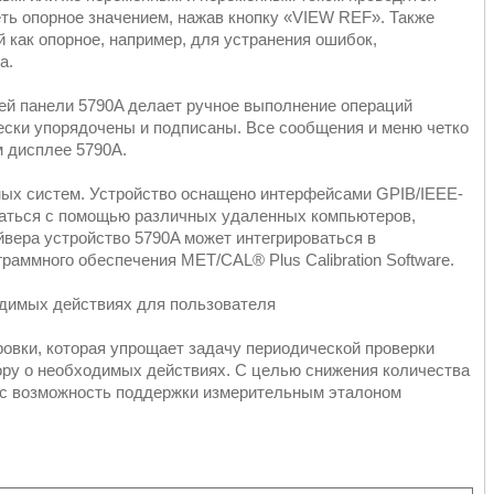
ть опорное значением, нажав кнопку «VIEW REF». Также
 как опорное, например, для устранения ошибок,
а.
ей панели 5790A делает ручное выполнение операций
ески упорядочены и подписаны. Все сообщения и меню четко
 дисплее 5790A.
нных систем. Устройство оснащено интерфейсами GPIB/IEEE-
оваться с помощью различных удаленных компьютеров,
вера устройство 5790A может интегрироваться в
аммного обеспечения MET/CAL® Plus Calibration Software.
одимых действиях для пользователя
овки, которая упрощает задачу периодической проверки
ору о необходимых действиях. С целью снижения количества
 с возможность поддержки измерительным эталоном