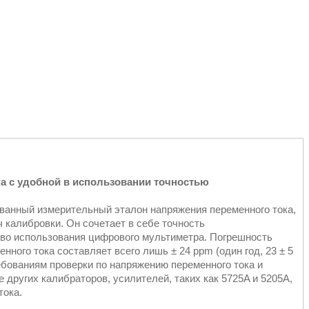
а с удобной в использовании точностью
ванный измерительный эталон напряжения переменного тока,
 калибровки. Он сочетает в себе точность
тво использования цифрового мультиметра. Погрешность
ного тока составляет всего лишь ± 24 ppm (один год, 23 ± 5
ребованиям проверки по напряжению переменного тока и
 других калибраторов, усилителей, таких как 5725A и 5205A,
тока.