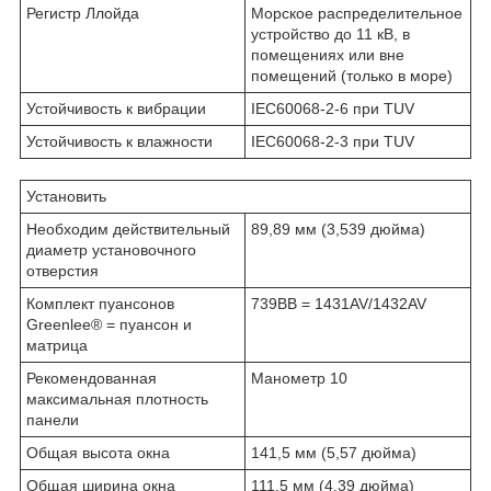
Регистр Ллойда
Морское распределительное
устройство до 11 кВ, в
помещениях или вне
помещений (только в море)
Устойчивость к вибрации
IEC60068-2-6 при TUV
Устойчивость к влажности
IEC60068-2-3 при TUV
Установить
Необходим действительный
89,89 мм (3,539 дюйма)
диаметр установочного
отверстия
Комплект пуансонов
739BB = 1431AV/1432AV
Greenlee® = пуансон и
матрица
Рекомендованная
Манометр 10
максимальная плотность
панели
Общая высота окна
141,5 мм (5,57 дюйма)
Общая ширина окна
111,5 мм (4,39 дюйма)