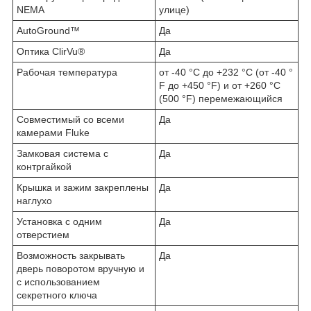
NEMA
улице)
AutoGround™
Да
Оптика ClirVu®
Да
Рабочая температура
от -40 °C до +232 °C (от -40 °
F до +450 °F) и от +260 °C
(500 °F) перемежающийся
Совместимый со всеми
Да
камерами Fluke
Замковая система с
Да
контргайкой
Крышка и зажим закреплены
Да
наглухо
Установка с одним
Да
отверстием
Возможность закрывать
Да
дверь поворотом вручную и
с использованием
секретного ключа