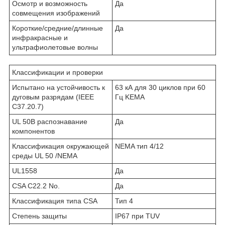
Осмотр и возможность
Да
совмещения изображений
Короткие/средние/длинные
Да
инфракрасные и
ультрафиолетовые волны
Классификации и проверки
Испытано на устойчивость к
63 кА для 30 циклов при 60
дуговым разрядам (IEEE
Гц KEMA
C37.20.7)
UL 50В распознавание
Да
компонентов
Классификация окружающей
NEMA тип 4/12
среды UL 50 /NEMA
UL1558
Да
CSA C22.2 No.
Да
Классификация типа CSA
Тип 4
Степень защиты
IP67 при TUV