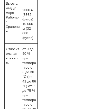
Высота
над ур.
2000 м
моря
(6562
Рабочая
футов)
:
10 000
Хранени
м (32
я:
808
футов)
Относит
от 0 до
ельная
90 %
влажнос
при
ть
темпера
туре от
5 до 30
°C (от
41 до 86
°F) от 0
до 75 %
при
темпера
туре от
30 до 40