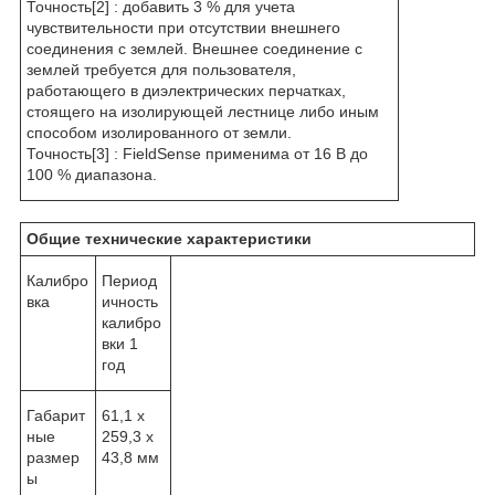
Точность
[2]
: добавить 3 % для учета
чувствительности при отсутствии внешнего
соединения с землей. Внешнее соединение с
землей требуется для пользователя,
работающего в диэлектрических перчатках,
стоящего на изолирующей лестнице либо иным
способом изолированного от земли.
Точность
[3]
: FieldSense применима от 16 В до
100 % диапазона.
Общие технические характеристики
Калибро
Период
вка
ичность
калибро
вки 1
год
Габарит
61,1 x
ные
259,3 x
размер
43,8 мм
ы