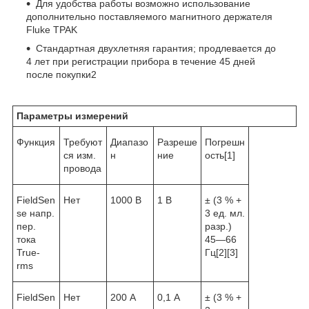
Для удобства работы возможно использование
дополнительно поставляемого магнитного держателя
Fluke TPAK
Стандартная двухлетняя гарантия; продлевается до
4 лет при регистрации прибора в течение 45 дней
после покупки
2
Параметры измерений
Функция
Требуют
Диапазо
Разреше
Погрешн
ся изм.
н
ние
ость
[1]
провода
FieldSen
Нет
1000 В
1 В
± (3 % +
se напр.
3 ед. мл.
пер.
разр.)
тока
45—66
True-
Гц
[2][3]
rms
FieldSen
Нет
200 А
0,1 А
± (3 % +