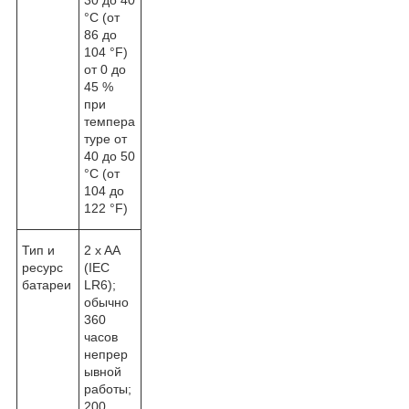
°C (от
86 до
104 °F)
от 0 до
45 %
при
темпера
туре от
40 до 50
°C (от
104 до
122 °F)
Тип и
2 x AA
ресурс
(IEC
батареи
LR6);
обычно
360
часов
непрер
ывной
работы;
200