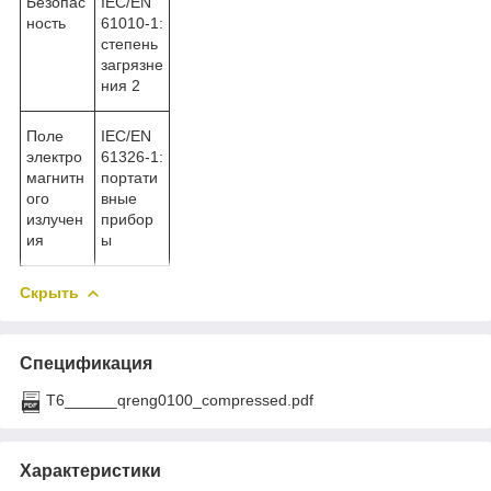
Безопас
IEC/EN
ность
61010-1:
степень
загрязне
ния 2
Поле
IEC/EN
электро
61326-1:
магнитн
портати
ого
вные
излучен
прибор
ия
ы
Скрыть
Спецификация
T6______qreng0100_compressed.pdf
Характеристики