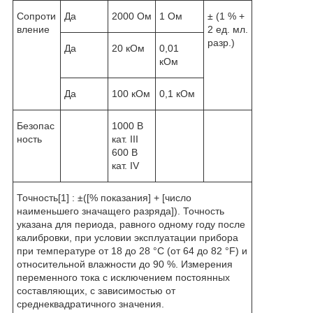
Сопроти
Да
2000 Ом
1 Ом
± (1 % +
вление
2 ед. мл.
разр.)
Да
20 кОм
0,01
кОм
Да
100 кОм
0,1 кОм
Безопас
1000 В
ность
кат. III
600 В
кат. IV
Точность
[1]
: ±([% показания] + [число
наименьшего значащего разряда]). Точность
указана для периода, равного одному году после
калибровки, при условии эксплуатации прибора
при температуре от 18 до 28 °C (от 64 до 82 °F) и
относительной влажности до 90 %. Измерения
переменного тока с исключением постоянных
составляющих, с зависимостью от
среднеквадратичного значения.