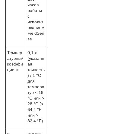
часов
работы
с
использ
ованием
FieldSen
se
Темпер
0,1 x
атурный
(указанн
коэффи
ая
циент
точность
) / 1 °C
для
темпера
тур < 18
°C или >
28 °C (<
64,4 °F
или >
82,4 °F)