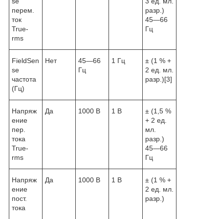
se
3 ед. мл.
перем.
разр.)
ток
45—66
True-
Гц
rms
FieldSen
Нет
45—66
1 Гц
± (1 % +
se
Гц
2 ед. мл.
частота
разр.)
[3]
(Гц)
Напряж
Да
1000 В
1 В
± (1,5 %
ение
+ 2 ед.
пер.
мл.
тока
разр.)
True-
45—66
rms
Гц
Напряж
Да
1000 В
1 В
± (1 % +
ение
2 ед. мл.
пост.
разр.)
тока