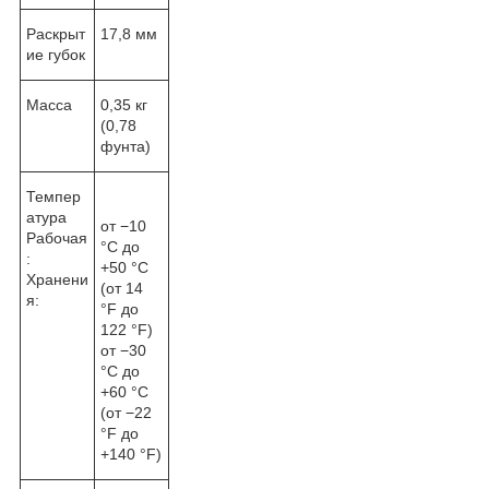
Раскрыт
17,8 мм
ие губок
Масса
0,35 кг
(0,78
фунта)
Темпер
атура
от −10
Рабочая
°C до
:
+50 °C
Хранени
(от 14
я:
°F до
122 °F)
от −30
°C до
+60 °C
(от −22
°F до
+140 °F)